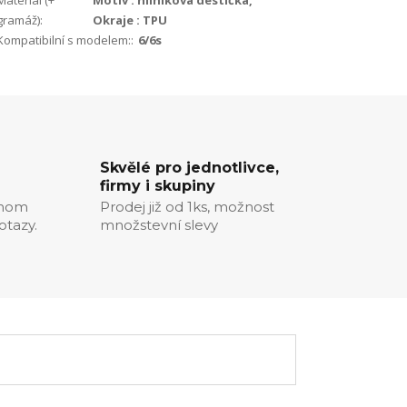
Materiál (+
Motiv : hliníková destička,
gramáž):
Okraje : TPU
Kompatibilní s modelem::
6/6s
Skvělé pro jednotlivce,
firmy i skupiny
chom
Prodej již od 1ks, možnost
otazy.
množstevní slevy