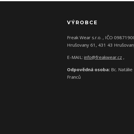
VÝROBCE
Freak Wear s.r.o. , IČO 0987190
Hrušovany 61, 431 43 Hrušovan
E-MAIL:
info@freakwear.cz
,
Odpovědná osoba:
Bc. Natálie
Franců