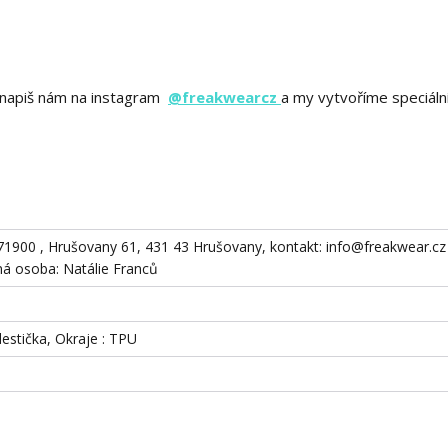
ě? napiš nám na instagram
@freakwearcz
a my vytvoříme speciáln
871900 , Hrušovany 61, 431 43 Hrušovany, kontakt: info@freakwear.cz 
 osoba: Natálie Franců
destička, Okraje : TPU