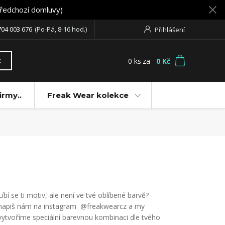
předchozí domluvy)
704 003 676
(Po-Pá, 8-16 hod.)
Přihlášení
0
ks
za
0 Kč
t
irmy..
Freak Wear kolekce
Líbí se ti motiv, ale není ve tvé oblíbené barvě?
napiš nám na instagram @freakwearcz a my
vytvoříme speciální barevnou kombinaci dle tvého