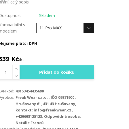
přání.
celý popis
Dostupnost
Skladem
Kompatibilní s
modelem:
Nejsme plátci DPH
339 Kč
/
ks
Přidat do košíku
EAN kód:
40153454435690
Výrobce:
Freak Wear s.r.o. , IČO 09871900 ,
Hrušovany 61, 431 43 Hrušovany,
kontakt: info@freakwear.cz ,
+420608125123. Odpovědná osoba:
Natálie Franců