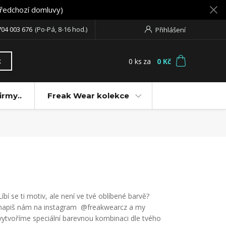
předchozí domluvy)
704 003 676
(Po-Pá, 8-16 hod.)
Přihlášení
0
ks
za
0 Kč
t
irmy..
Freak Wear kolekce
Líbí se ti motiv, ale není ve tvé oblíbené barvě?
napiš nám na instagram @freakwearcz a my
vytvoříme speciální barevnou kombinaci dle tvého