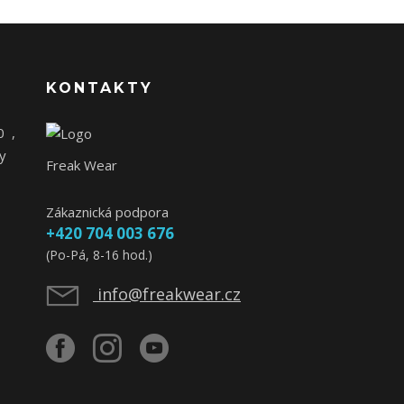
KONTAKTY
0
,
y
Freak Wear
Zákaznická podpora
+420 704 003 676
(Po-Pá, 8-16 hod.)
info@freakwear.cz