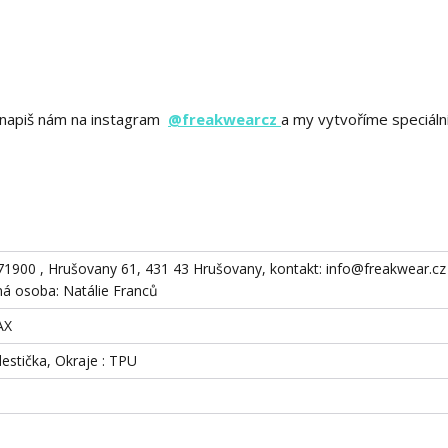
ě? napiš nám na instagram
@freakwearcz
a my vytvoříme speciáln
871900 , Hrušovany 61, 431 43 Hrušovany, kontakt: info@freakwear.cz 
 osoba: Natálie Franců
AX
destička, Okraje : TPU