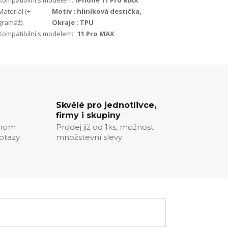
Kompatibilní s modelem:
iPhone 11 Pro MAX
Materiál (+
Motiv : hliníková destička,
gramáž):
Okraje : TPU
Kompatibilní s modelem::
11 Pro MAX
Skvělé pro jednotlivce,
firmy i skupiny
chom
Prodej již od 1ks, možnost
otazy.
množstevní slevy