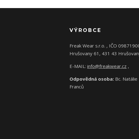
VÝROBCE
Freak Wear s.r.o. , IČO 0987190
Hrušovany 61, 431 43 Hrušovan
E-MAIL:
info@freakwear.cz
,
Odpovědná osoba:
Bc. Natálie
Franců