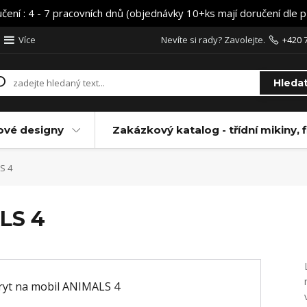
učení : 4 - 7 pracovních dnů (objednávky 10+ks mají doručení dle 
Více
Nevíte si rady? Zavolejte.
+420 
Hleda
ové designy
Zakázkový katalog - třídní mikiny, f
S 4
LS 4