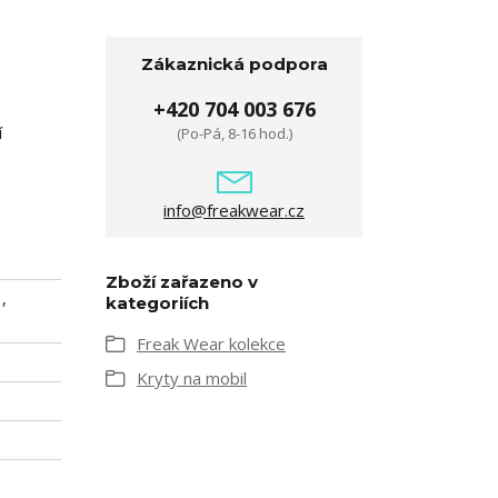
Zákaznická podpora
+420 704 003 676
í
(Po-Pá, 8-16 hod.)
info@freakwear.cz
Zboží zařazeno v
,
kategoriích
Freak Wear kolekce
Kryty na mobil