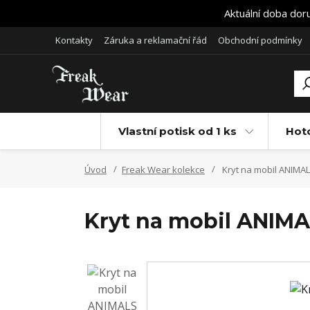
Aktuální doba dor
Kontakty
Záruka a reklamační řád
Obchodní podmínky
Vlastní potisk od 1 ks
Hot
Úvod
Freak Wear kolekce
Kryt na mobil ANIMAL
Kryt na mobil ANIMA