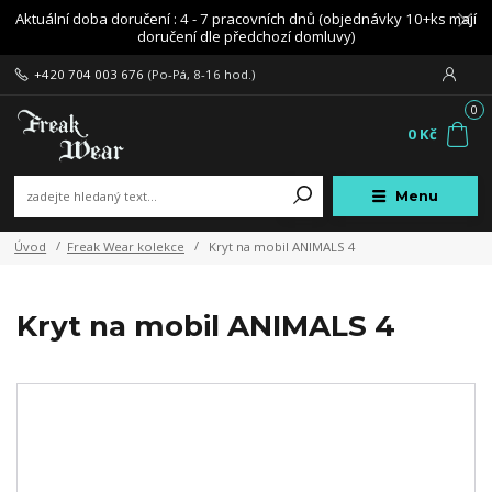
Aktuální doba doručení : 4 - 7 pracovních dnů (objednávky 10+ks mají
doručení dle předchozí domluvy)
+420 704 003 676
(Po-Pá, 8-16 hod.)
0
0 Kč
Menu
Úvod
Freak Wear kolekce
Kryt na mobil ANIMALS 4
Kryt na mobil ANIMALS 4