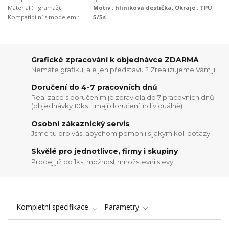
Materiál (+ gramáž):
Motiv : hliníková destička, Okraje : TPU
Kompatibilní s modelem::
5/5s
Grafické zpracování k objednávce ZDARMA
Nemáte grafiku, ale jen představu ? Zrealizujeme Vám ji.
Doručení do 4-7 pracovních dnů
Realizace s doručením je zpravidla do 7 pracovních dnů
(objednávky 10ks + mají doručení individuálně)
Osobní zákaznický servis
Jsme tu pro vás, abychom pomohli s jakýmikoli dotazy.
Skvělé pro jednotlivce, firmy i skupiny
Prodej již od 1ks, možnost množstevní slevy
Kompletní specifikace
Parametry