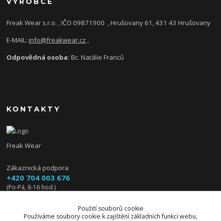
VÝROBCE
Freak Wear s.r.o. , IČO 09871900
, Hrušovany 61, 431 43 Hrušovany
E-MAIL:
info@freakwear.cz
,
Odpovědná osoba:
Bc. Natálie Franců
KONTAKTY
Freak Wear
Zákaznická podpora
+420 704 003 676
(Po-Pá, 8-16 hod.)
info@freakwear.cz
Použití souborů cookie
Používáme soubory cookie k zajištění základních funkcí webu,