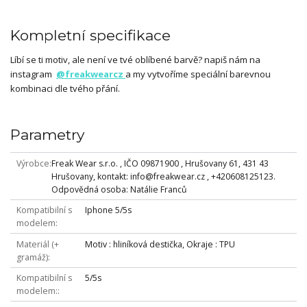
Kompletní specifikace
Líbí se ti motiv, ale není ve tvé oblíbené barvě? napiš nám na
instagram
@freakwearcz
a my vytvoříme speciální barevnou
kombinaci dle tvého přání.
Parametry
Výrobce
Freak Wear s.r.o. , IČO 09871900 , Hrušovany 61, 431 43
Hrušovany, kontakt: info@freakwear.cz , +420608125123.
Odpovědná osoba: Natálie Franců
Kompatibilní s
Iphone 5/5s
modelem
Materiál (+
Motiv : hliníková destička, Okraje : TPU
gramáž)
Kompatibilní s
5/5s
modelem: