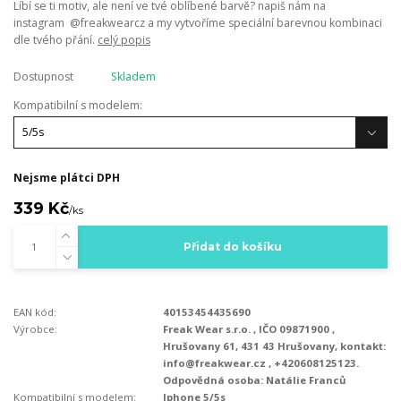
Líbí se ti motiv, ale není ve tvé oblíbené barvě? napiš nám na
instagram @freakwearcz a my vytvoříme speciální barevnou kombinaci
dle tvého přání.
celý popis
Dostupnost
Skladem
Kompatibilní s modelem:
Nejsme plátci DPH
339 Kč
/
ks
Přidat do košíku
EAN kód:
40153454435690
Výrobce:
Freak Wear s.r.o. , IČO 09871900 ,
Hrušovany 61, 431 43 Hrušovany, kontakt:
info@freakwear.cz , +420608125123.
Odpovědná osoba: Natálie Franců
Kompatibilní s modelem:
Iphone 5/5s