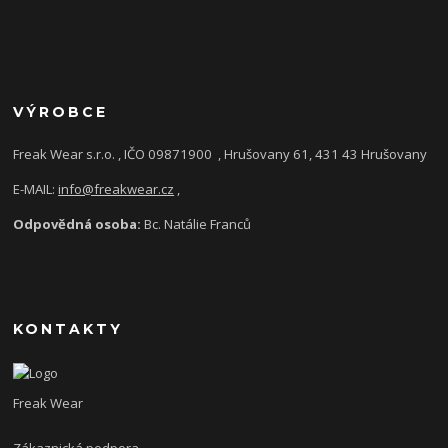
VÝROBCE
Freak Wear s.r.o. , IČO 09871900
, Hrušovany 61, 431 43 Hrušovany
E-MAIL:
info@freakwear.cz
,
Odpovědná osoba:
Bc. Natálie Franců
KONTAKTY
Freak Wear