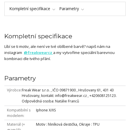
Kompletní specifikace
Parametry
Kompletní specifikace
Líbí se ti motiv, ale není ve tvé oblíbené barvě? napiš nám na
instagram
@freakwearcz
a my vytvoříme speciální barevnou
kombinaci dle tvého přání.
Parametry
Výrobce
Freak Wear s.r.o. , IČO 09871900 , Hrušovany 61, 431 43
Hrušovany, kontakt: info@freakwear.cz , +420608125123.
Odpovědná osoba: Natálie Franců
Kompatibilní s
Iphone X/XS
modelem
Materiál (+
Motiv : hliníková destička, Okraje : TPU
gramáž)