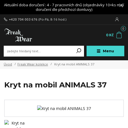
Aktuální doba doručení : 4 - 7 pracovních dnů (objednávky 10+ks mají
doručení dle předchozí domluvy)
+420 704 003 676
(Po-Pá, 8-16 hod.)
0
0 Kč
Menu
Úvod
Freak Wear kolekce
Kryt na mobil ANIMALS 37
Kryt na mobil ANIMALS 37