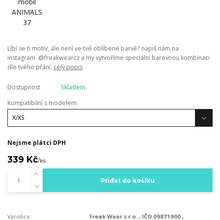
Líbí se ti motiv, ale není ve tvé oblíbené barvě? napiš nám na
instagram @freakwearcz a my vytvoříme speciální barevnou kombinaci
dle tvého přání.
celý popis
Dostupnost
Skladem
Kompatibilní s modelem:
Nejsme plátci DPH
339 Kč
/
ks
Přidat do košíku
Výrobce:
Freak Wear s.r.o. , IČO 09871900 ,