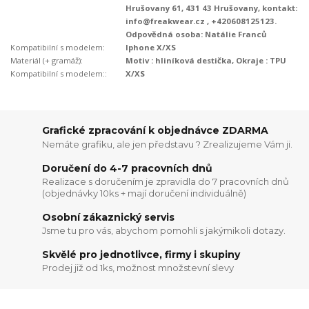
Hrušovany 61, 431 43 Hrušovany, kontakt:
info@freakwear.cz , +420608125123.
Odpovědná osoba: Natálie Franců
Kompatibilní s modelem:
Iphone X/XS
Materiál (+ gramáž):
Motiv : hliníková destička, Okraje : TPU
Kompatibilní s modelem::
X/XS
Grafické zpracování k objednávce ZDARMA
Nemáte grafiku, ale jen představu ? Zrealizujeme Vám ji.
Doručení do 4-7 pracovních dnů
Realizace s doručením je zpravidla do 7 pracovních dnů
(objednávky 10ks + mají doručení individuálně)
Osobní zákaznický servis
Jsme tu pro vás, abychom pomohli s jakýmikoli dotazy.
Skvělé pro jednotlivce, firmy i skupiny
Prodej již od 1ks, možnost množstevní slevy