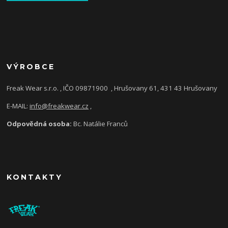
VÝROBCE
Freak Wear s.r.o. , IČO 09871900
, Hrušovany 61, 431 43 Hrušovany
E-MAIL:
info@freakwear.cz
,
Odpovědná osoba:
Bc. Natálie Franců
KONTAKTY