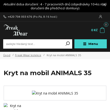
Aktuální doba doručení : 4 - 7 pracovních dnů (objednávky 10+ks mají
doručení dle předchozí domluvy)
+420 704 003 676
(Po-Pá, 8-16 hod.)
0
0 Kč
Menu
Úvod
Freak Wear kolekce
Kryt na mobil ANIMALS 35
Kryt na mobil ANIMALS 35