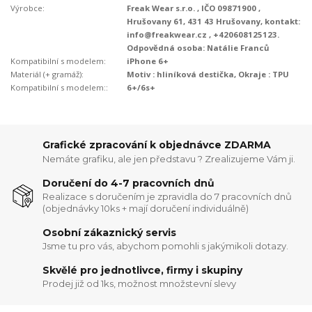
Výrobce:
Freak Wear s.r.o. , IČO 09871900 ,
Hrušovany 61, 431 43 Hrušovany, kontakt:
info@freakwear.cz , +420608125123.
Odpovědná osoba: Natálie Franců
Kompatibilní s modelem:
iPhone 6+
Materiál (+ gramáž):
Motiv : hliníková destička, Okraje : TPU
Kompatibilní s modelem::
6+/6s+
Grafické zpracování k objednávce ZDARMA
Nemáte grafiku, ale jen představu ? Zrealizujeme Vám ji.
Doručení do 4-7 pracovních dnů
Realizace s doručením je zpravidla do 7 pracovních dnů
(objednávky 10ks + mají doručení individuálně)
Osobní zákaznický servis
Jsme tu pro vás, abychom pomohli s jakýmikoli dotazy.
Skvělé pro jednotlivce, firmy i skupiny
Prodej již od 1ks, možnost množstevní slevy