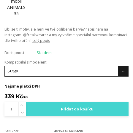
Líbí se ti motiv, ale není ve tvé oblíbené barvě? napiš nám na
instagram @freakwearcz a my vytvoříme speciální barevnou kombinaci
dle tvého přání.
celý popis
Dostupnost
Skladem
Kompatibilní s modelem:
Nejsme plátci DPH
339 Kč
/
ks
Přidat do košíku
EAN kód:
40153454435690