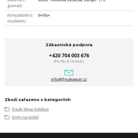
gramáž)
Kompatibilní s
6+/6s+
modelem:
Zákaznická podpora
+420 704 003 676
(Po-Pá, 8-16 hod.)
info@freakwear.cz
Zboží zařazeno v kategoriích
Freak Wear kolekce
Kryty na mobil