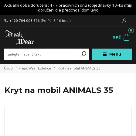
Aktuální doba doručení : 4 - 7 pracovních dnů (objednávky 10+ks mají
doručení dle předchozí domluvy)
+420 704 003 676
(Po-Pá, 8-16 hod.)
0
0 Kč
Menu
Úvod
Freak Wear kolekce
Kryt na mobil ANIMALS 35
Kryt na mobil ANIMALS 35