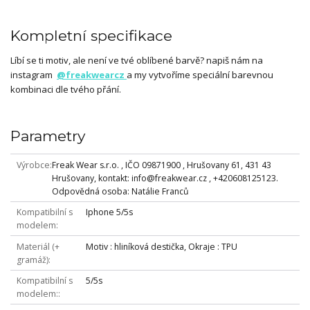
Kompletní specifikace
Líbí se ti motiv, ale není ve tvé oblíbené barvě? napiš nám na
instagram
@freakwearcz
a my vytvoříme speciální barevnou
kombinaci dle tvého přání.
Parametry
Výrobce
Freak Wear s.r.o. , IČO 09871900 , Hrušovany 61, 431 43
Hrušovany, kontakt: info@freakwear.cz , +420608125123.
Odpovědná osoba: Natálie Franců
Kompatibilní s
Iphone 5/5s
modelem
Materiál (+
Motiv : hliníková destička, Okraje : TPU
gramáž)
Kompatibilní s
5/5s
modelem: