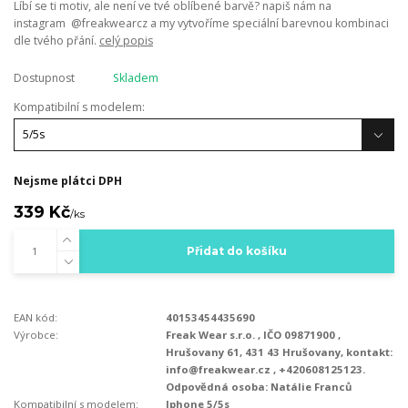
Líbí se ti motiv, ale není ve tvé oblíbené barvě? napiš nám na
instagram @freakwearcz a my vytvoříme speciální barevnou kombinaci
dle tvého přání.
celý popis
Dostupnost
Skladem
Kompatibilní s modelem:
Nejsme plátci DPH
339 Kč
/
ks
Přidat do košíku
EAN kód:
40153454435690
Výrobce:
Freak Wear s.r.o. , IČO 09871900 ,
Hrušovany 61, 431 43 Hrušovany, kontakt:
info@freakwear.cz , +420608125123.
Odpovědná osoba: Natálie Franců
Kompatibilní s modelem:
Iphone 5/5s