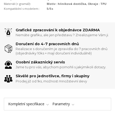
Materiál (+ gramáž):
Motiv : hliníková destička, Okraje : TPU
Kompatibilní s modelem::
5/5s
Grafické zpracování k objednávce ZDARMA
Nemáte grafiku, ale jen představu ? Zrealizujeme Vám ji.
Doručení do 4-7 pracovních dnů
Realizace s doručením je zpravidla do 7 pracovních dnů
(objednávky 10ks + mají doručení individuálně)
Osobní zákaznický servis
Jsme tu pro vás, abychom pomohli s jakýmikoli dotazy.
Skvělé pro jednotlivce, firmy i skupiny
Prodej již od 1ks, možnost množstevní slevy
Kompletní specifikace
Parametry