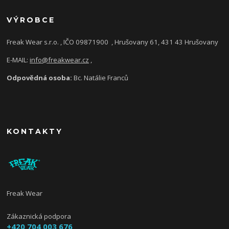
VÝROBCE
Freak Wear s.r.o. , IČO 09871900
, Hrušovany 61, 431 43 Hrušovany
E-MAIL:
info@freakwear.cz
,
Odpovědná osoba:
Bc. Natálie Franců
KONTAKTY
Freak Wear
Zákaznická podpora
+420 704 003 676