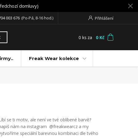
předchozí domluvy)
704 003 676
(Po-Pá, 8-16 hod.)
Přihlášení
0
ks
za
0 Kč
t
irmy..
Freak Wear kolekce
Líbí se ti motiv, ale není ve tvé oblíbené barvě?
napiš nám na instagram @freakwearcz a my
vytvoříme speciální barevnou kombinaci dle tvého