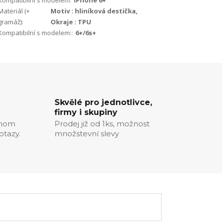
Kompatibilní s modelem:
iPhone 6+
Materiál (+
Motiv : hliníková destička,
gramáž):
Okraje : TPU
Kompatibilní s modelem::
6+/6s+
Skvělé pro jednotlivce,
firmy i skupiny
chom
Prodej již od 1ks, možnost
otazy.
množstevní slevy