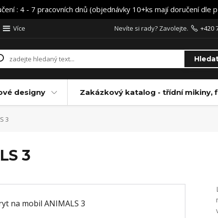
učení : 4 - 7 pracovních dnů (objednávky 10+ks mají doručení dle 
Více
Nevíte si rady? Zavolejte.
+420 
Hleda
ové designy
Zakázkový katalog - třídní mikiny, f
S 3
LS 3