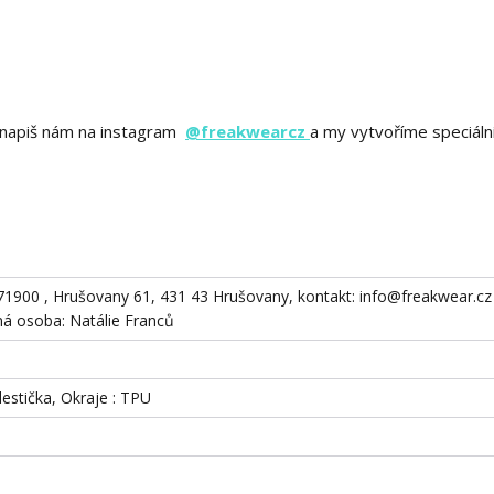
ě? napiš nám na instagram
@freakwearcz
a my vytvoříme speciáln
871900 , Hrušovany 61, 431 43 Hrušovany, kontakt: info@freakwear.cz 
 osoba: Natálie Franců
destička, Okraje : TPU