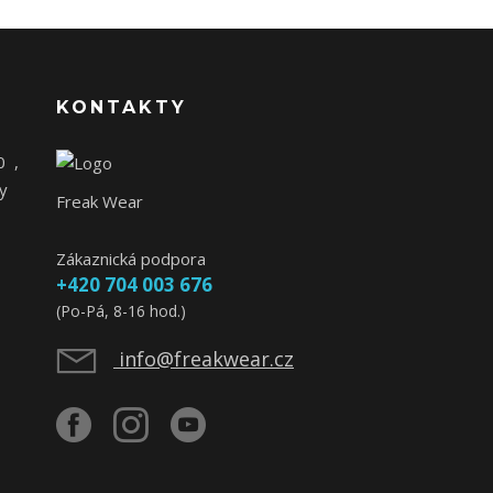
KONTAKTY
0
,
y
Freak Wear
Zákaznická podpora
+420 704 003 676
(Po-Pá, 8-16 hod.)
info@freakwear.cz