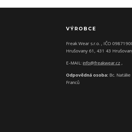
VÝROBCE
Freak Wear s.r.o. , IČO 0987190
Hrušovany 61, 431 43 Hrušovan
E-MAIL:
info@freakwear.cz
,
Odpovědná osoba:
Bc. Natálie
Franců