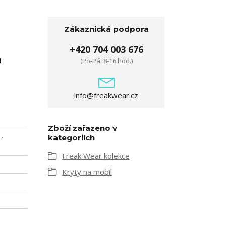
Zákaznická podpora
+420 704 003 676
í
(Po-Pá, 8-16 hod.)
info@freakwear.cz
Zboží zařazeno v
,
kategoriích
Freak Wear kolekce
Kryty na mobil