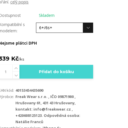
přání.
celý popis
Dostupnost
Skladem
Kompatibilní s
modelem:
Nejsme plátci DPH
339 Kč
/
ks
Přidat do košíku
EAN kód:
40153454435690
Výrobce:
Freak Wear s.r.o. , IČO 09871900 ,
Hrušovany 61, 431 43 Hrušovany,
kontakt: info@freakwear.cz ,
+420608125123. Odpovědná osoba:
Natálie Franců