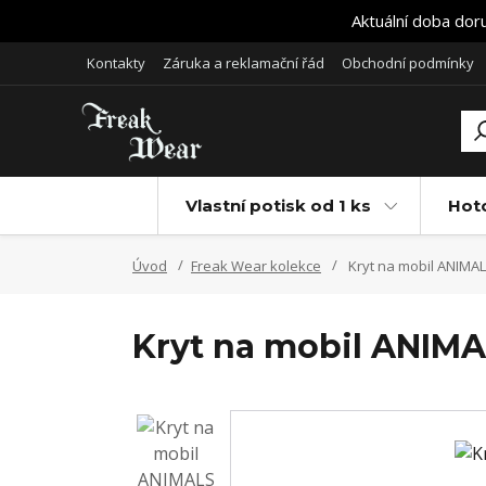
Aktuální doba dor
Kontakty
Záruka a reklamační řád
Obchodní podmínky
Vlastní potisk od 1 ks
Hot
Úvod
Freak Wear kolekce
Kryt na mobil ANIMAL
Kryt na mobil ANIMA