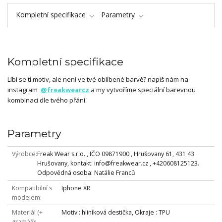
Kompletní specifikace
Parametry
Kompletní specifikace
Líbí se ti motiv, ale není ve tvé oblíbené barvě? napiš nám na
instagram
@freakwearcz
a my vytvoříme speciální barevnou
kombinaci dle tvého přání.
Parametry
Výrobce
Freak Wear s.r.o. , IČO 09871900 , Hrušovany 61, 431 43
Hrušovany, kontakt: info@freakwear.cz , +420608125123.
Odpovědná osoba: Natálie Franců
Kompatibilní s
Iphone XR
modelem
Materiál (+
Motiv : hliníková destička, Okraje : TPU
gramáž)