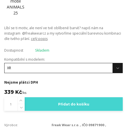
Líbí se ti motiv, ale není ve tvé oblíbené barvě? napiš nám na
instagram @freakwearcz a my vytvoříme speciální barevnou kombinaci
dle tvého přání.
celý popis
Dostupnost
Skladem
Kompatibilní s modelem:
Nejsme plátci DPH
339 Kč
/
ks
Přidat do košíku
Výrobce:
Freak Wear s.r.o. , IČO 09871900 ,