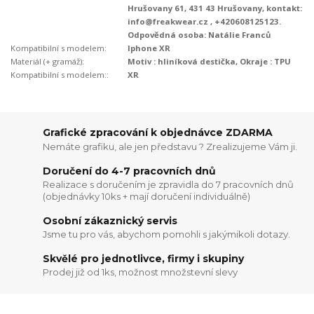
Hrušovany 61, 431 43 Hrušovany, kontakt:
info@freakwear.cz , +420608125123.
Odpovědná osoba: Natálie Franců
Kompatibilní s modelem:
Iphone XR
Materiál (+ gramáž):
Motiv : hliníková destička, Okraje : TPU
Kompatibilní s modelem::
XR
Grafické zpracování k objednávce ZDARMA
Nemáte grafiku, ale jen představu ? Zrealizujeme Vám ji.
Doručení do 4-7 pracovních dnů
Realizace s doručením je zpravidla do 7 pracovních dnů
(objednávky 10ks + mají doručení individuálně)
Osobní zákaznický servis
Jsme tu pro vás, abychom pomohli s jakýmikoli dotazy.
Skvělé pro jednotlivce, firmy i skupiny
Prodej již od 1ks, možnost množstevní slevy