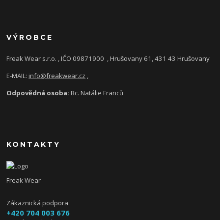
VÝROBCE
Freak Wear s.r.o. , IČO 09871900
, Hrušovany 61, 431 43 Hrušovany
E-MAIL:
info@freakwear.cz
,
Odpovědná osoba:
Bc. Natálie Franců
KONTAKTY
Freak Wear
Zákaznická podpora
+420 704 003 676