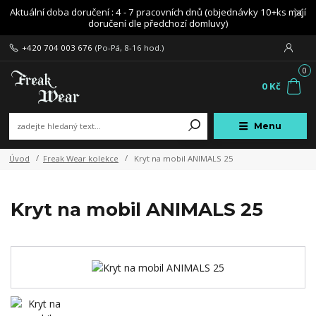
Aktuální doba doručení : 4 - 7 pracovních dnů (objednávky 10+ks mají
doručení dle předchozí domluvy)
+420 704 003 676
(Po-Pá, 8-16 hod.)
0
0 Kč
Menu
Úvod
Freak Wear kolekce
Kryt na mobil ANIMALS 25
Kryt na mobil ANIMALS 25