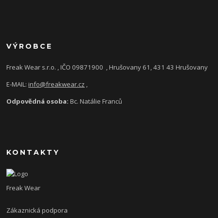
VÝROBCE
Freak Wear s.r.o. , IČO 09871900
, Hrušovany 61, 431 43 Hrušovany
E-MAIL:
info@freakwear.cz
,
Odpovědná osoba:
Bc. Natálie Franců
KONTAKTY
Freak Wear
Zákaznická podpora