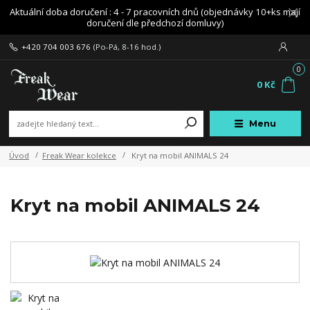
Aktuální doba doručení : 4 - 7 pracovních dnů (objednávky 10+ks mají
doručení dle předchozí domluvy)
+420 704 003 676
(Po-Pá, 8-16 hod.)
0
0 Kč
Menu
Úvod
Freak Wear kolekce
Kryt na mobil ANIMALS 24
Kryt na mobil ANIMALS 24