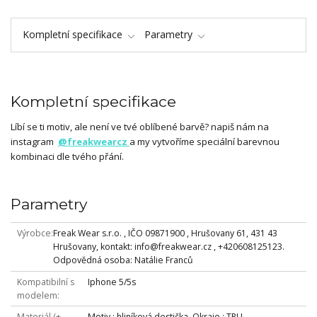
Kompletní specifikace
Parametry
Kompletní specifikace
Líbí se ti motiv, ale není ve tvé oblíbené barvě? napiš nám na
instagram
@freakwearcz
a my vytvoříme speciální barevnou
kombinaci dle tvého přání.
Parametry
Výrobce
Freak Wear s.r.o. , IČO 09871900 , Hrušovany 61, 431 43
Hrušovany, kontakt: info@freakwear.cz , +420608125123.
Odpovědná osoba: Natálie Franců
Kompatibilní s
Iphone 5/5s
modelem
Materiál (+
Motiv : hliníková destička, Okraje : TPU