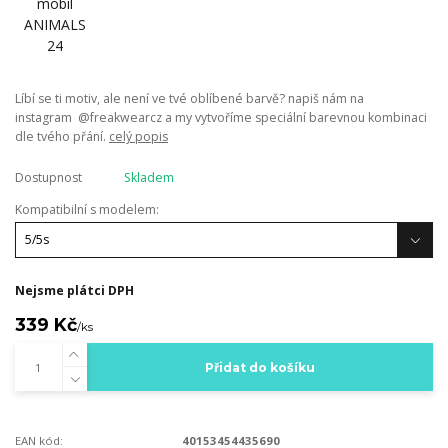
Líbí se ti motiv, ale není ve tvé oblíbené barvě? napiš nám na
instagram @freakwearcz a my vytvoříme speciální barevnou kombinaci
dle tvého přání.
celý popis
Dostupnost
Skladem
Kompatibilní s modelem:
Nejsme plátci DPH
339 Kč
/
ks
Přidat do košíku
EAN kód:
40153454435690