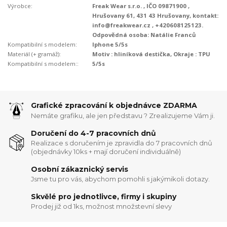
Výrobce:
Freak Wear s.r.o. , IČO 09871900 ,
Hrušovany 61, 431 43 Hrušovany, kontakt:
info@freakwear.cz , +420608125123.
Odpovědná osoba: Natálie Franců
Kompatibilní s modelem:
Iphone 5/5s
Materiál (+ gramáž):
Motiv : hliníková destička, Okraje : TPU
Kompatibilní s modelem::
5/5s
Grafické zpracování k objednávce ZDARMA
Nemáte grafiku, ale jen představu ? Zrealizujeme Vám ji.
Doručení do 4-7 pracovních dnů
Realizace s doručením je zpravidla do 7 pracovních dnů
(objednávky 10ks + mají doručení individuálně)
Osobní zákaznický servis
Jsme tu pro vás, abychom pomohli s jakýmikoli dotazy.
Skvělé pro jednotlivce, firmy i skupiny
Prodej již od 1ks, možnost množstevní slevy