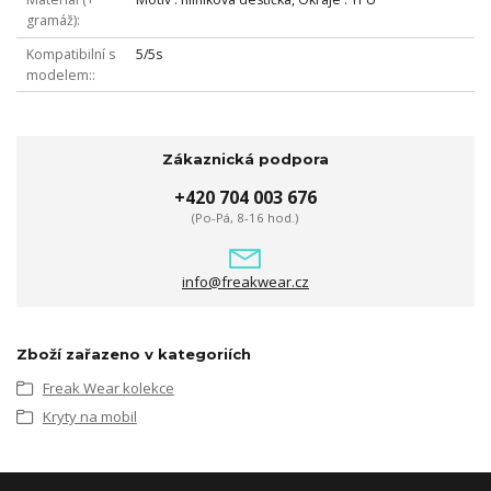
gramáž)
Kompatibilní s
5/5s
modelem:
Zákaznická podpora
+420 704 003 676
(Po-Pá, 8-16 hod.)
info@freakwear.cz
Zboží zařazeno v kategoriích
Freak Wear kolekce
Kryty na mobil