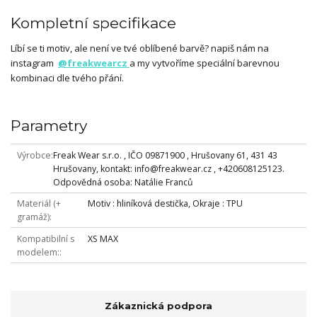
Kompletní specifikace
Líbí se ti motiv, ale není ve tvé oblíbené barvě? napiš nám na
instagram
@freakwearcz
a my vytvoříme speciální barevnou
kombinaci dle tvého přání.
Parametry
Výrobce
Freak Wear s.r.o. , IČO 09871900 , Hrušovany 61, 431 43
Hrušovany, kontakt: info@freakwear.cz , +420608125123.
Odpovědná osoba: Natálie Franců
Materiál (+
Motiv : hliníková destička, Okraje : TPU
gramáž)
Kompatibilní s
XS MAX
modelem:
Zákaznická podpora