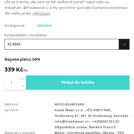
Líbí se ti motiv, ale není ve tvé oblíbené barvě? napiš nám na
instagram @freakwearcz a my vytvoříme speciální barevnou kombinaci
dle tvého přání.
celý popis
Dostupnost
Skladem
Kompatibilní s modelem:
Nejsme plátci DPH
339 Kč
/
ks
Přidat do košíku
EAN kód:
40153454435690
Výrobce:
Freak Wear s.r.o. , IČO 09871900 ,
Hrušovany 61, 431 43 Hrušovany, kontakt:
info@freakwear.cz , +420608125123.
Odpovědná osoba: Natálie Franců
Materiál (+ gramáž):
Motiv : hliníková destička, Okraje : TPU