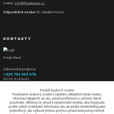
E-MAIL:
info@freakwear.cz
,
Odpovědná osoba:
Bc. Natálie Franců
KONTAKTY
Freak Wear
Zákaznická podpora
+420 704 003 676
(Po-Pá, 8-16 hod.)
info@freakwear.cz
Použití souborů cookie
Používáme soubory cookie k zajištění základních funkcí webu,
informací týkajících se vás, vašich preferencí a zařízení, které
používáte. Většinou to slouží k vylepšování stránky, aby fungovala
podle vašich očekávání. Informace vás zpravidla neidentifikují jako
jednotlivce, ale celkově mohou pomoci přizpůsobovat prostředí