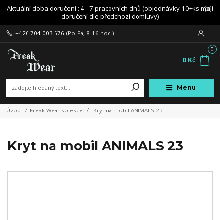
Aktuální doba doručení : 4 - 7 pracovních dnů (objednávky 10+ks mají
doručení dle předchozí domluvy)
+420 704 003 676
(Po-Pá, 8-16 hod.)
0
0 Kč
Menu
Úvod
Freak Wear kolekce
Kryt na mobil ANIMALS 23
Kryt na mobil ANIMALS 23