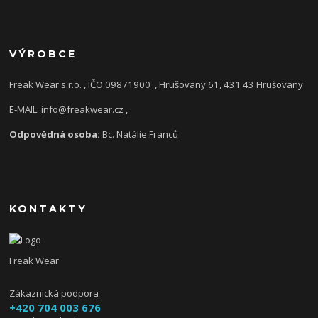
VÝROBCE
Freak Wear s.r.o. , IČO 09871900
, Hrušovany 61, 431 43 Hrušovany
E-MAIL:
info@freakwear.cz
,
Odpovědná osoba:
Bc. Natálie Franců
KONTAKTY
Freak Wear
Zákaznická podpora
+420 704 003 676