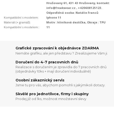
Hrušovany 61, 431 43 Hrušovany, kontakt:
info@freakwear.cz , +420608125123.
Odpovědná osoba: Natálie Franců
Kompatibilní s modelem:
Iphone 11
Materiál (+ gramáž):
Motiv : hliníková destička, Okraje : TPU
Kompatibilní s modelem::
11
Grafické zpracování k objednávce ZDARMA
Nemáte grafiku, ale jen představu ? Zrealizujeme Vám ji.
Doručení do 4-7 pracovních dnů
Realizace s doručením je zpravidla do 7 pracovních dnů
(objednávky 10ks + mají doručení individuálně)
Osobní zákaznický servis
Jsme tu pro vás, abychom pomohli s jakýmikoli dotazy.
Skvělé pro jednotlivce, firmy i skupiny
Prodej již od 1ks, možnost množstevní slevy