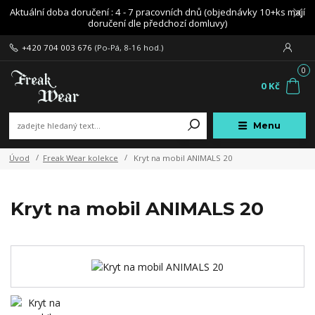
Aktuální doba doručení : 4 - 7 pracovních dnů (objednávky 10+ks mají
doručení dle předchozí domluvy)
+420 704 003 676
(Po-Pá, 8-16 hod.)
0
0 Kč
Menu
Úvod
Freak Wear kolekce
Kryt na mobil ANIMALS 20
Kryt na mobil ANIMALS 20