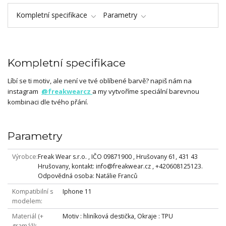
Kompletní specifikace
Parametry
Kompletní specifikace
Líbí se ti motiv, ale není ve tvé oblíbené barvě? napiš nám na
instagram
@freakwearcz
a my vytvoříme speciální barevnou
kombinaci dle tvého přání.
Parametry
Výrobce
Freak Wear s.r.o. , IČO 09871900 , Hrušovany 61, 431 43
Hrušovany, kontakt: info@freakwear.cz , +420608125123.
Odpovědná osoba: Natálie Franců
Kompatibilní s
Iphone 11
modelem
Materiál (+
Motiv : hliníková destička, Okraje : TPU
gramáž)