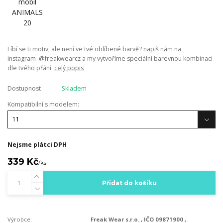
Líbí se ti motiv, ale není ve tvé oblíbené barvě? napiš nám na
instagram @freakwearcz a my vytvoříme speciální barevnou kombinaci
dle tvého přání.
celý popis
Dostupnost
Skladem
Kompatibilní s modelem:
Nejsme plátci DPH
339 Kč
/
ks
Přidat do košíku
Výrobce:
Freak Wear s.r.o. , IČO 09871900 ,