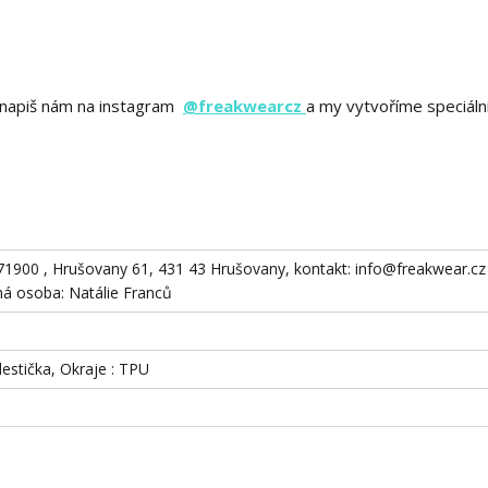
ě? napiš nám na instagram
@freakwearcz
a my vytvoříme speciáln
871900 , Hrušovany 61, 431 43 Hrušovany, kontakt: info@freakwear.cz 
 osoba: Natálie Franců
destička, Okraje : TPU