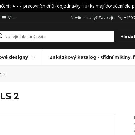
učení : 4 - 7 pracovních dnů (objednávky 10+ks mají doručení dle 
Více
Nevíte si rady? Zavolejte.
+420 
Hleda
ové designy
Zakázkový katalog - třídní mikiny, f
S 2
LS 2