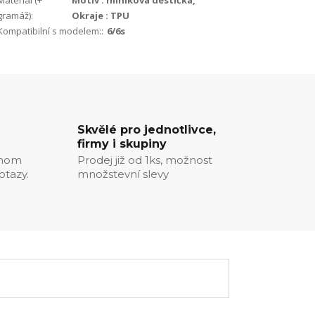
Materiál (+
Motiv : hliníková destička,
gramáž):
Okraje : TPU
Kompatibilní s modelem::
6/6s
Skvělé pro jednotlivce,
firmy i skupiny
chom
Prodej již od 1ks, možnost
otazy.
množstevní slevy