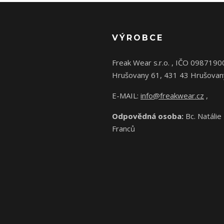
VÝROBCE
Freak Wear s.r.o. , IČO 0987190
Hrušovany 61, 431 43 Hrušovan
E-MAIL:
info@freakwear.cz
,
Odpovědná osoba:
Bc. Natálie
Franců