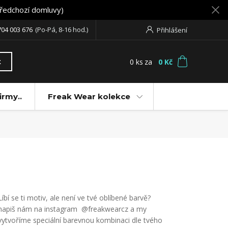
předchozí domluvy)
704 003 676
(Po-Pá, 8-16 hod.)
Přihlášení
0
ks
za
0 Kč
t
irmy..
Freak Wear kolekce
Líbí se ti motiv, ale není ve tvé oblíbené barvě?
napiš nám na instagram @freakwearcz a my
vytvoříme speciální barevnou kombinaci dle tvého