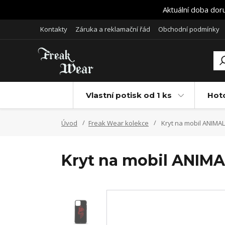
Aktuální doba dor
Kontakty
Záruka a reklamační řád
Obchodní podmínky
Vlastní potisk od 1 ks
Hot
Úvod
Freak Wear kolekce
Kryt na mobil ANIMAL
Kryt na mobil ANIMA