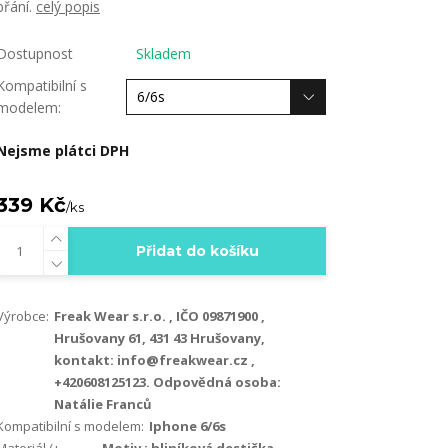
přání.
celý popis
Dostupnost
Skladem
Kompatibilní s
modelem:
Nejsme plátci DPH
339 Kč
/
ks
Přidat do košíku
Výrobce:
Freak Wear s.r.o. , IČO 09871900 ,
Hrušovany 61, 431 43 Hrušovany,
kontakt: info@freakwear.cz ,
+420608125123. Odpovědná osoba:
Natálie Franců
Kompatibilní s modelem:
Iphone 6/6s