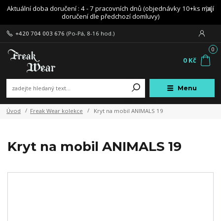
Aktuální doba doručení : 4 - 7 pracovních dnů (objednávky 10+ks mají
doručení dle předchozí domluvy)
+420 704 003 676
(Po-Pá, 8-16 hod.)
0
0 Kč
Menu
Úvod
Freak Wear kolekce
Kryt na mobil ANIMALS 19
Kryt na mobil ANIMALS 19