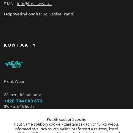
E-MAIL:
info@freakwear.cz
,
Odpovědná osoba:
Bc. Natálie Franců
KONTAKTY
Freak Wear
Zákaznická podpora
+420 704 003 676
(Po-Pá, 8-16 hod.)
info@freakwear.cz
Použití souborů cookie
Používáme soubory cookie k zajištění základních funkcí webu,
informací týkajících se vás, vašich preferencí a zařízení, které