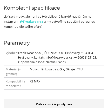
Kompletní specifikace
Líbí se ti motiv, ale není ve tvé oblíbené barvě? napiš nám na
instagram
@freakwearcz
a my vytvoříme speciální barevnou
kombinaci dle tvého přání.
Parametry
Výrobce
Freak Wear s.r.o. , IČO 09871900 , Hrušovany 61, 431 43
Hrušovany, kontakt: info@freakwear.cz , +420608125123.
Odpovědná osoba: Natálie Franců
Materiál (+
Motiv : hliníková destička, Okraje : TPU
gramáž)
Kompatibilní s
XS MAX
modelem:
Zákaznická podpora