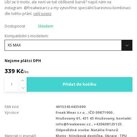
Líbí se ti motiv, ale není ve tvé oblíbené barvě? napiš nám na
instagram @freakwearcz a my vytvoříme speciální barevnou kombinaci
dle tvého přání.
celý popis
Dostupnost
Skladem
Kompatibilní s modelem:
Nejsme plátci DPH
339 Kč
/
ks
Přidat do košíku
EAN kód:
40153454435690
Výrobce:
Freak Wear s.r.o. , IČO 09871900 ,
Hrušovany 61, 431 43 Hrušovany, kontakt:
info@freakwear.cz , +420608125123.
Odpovědná osoba: Natálie Franců
Materiál (+ gramáž):
Motiv : hliníková destička, Okraje : TPU