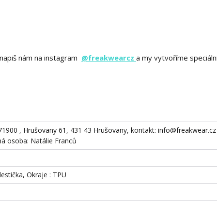
ě? napiš nám na instagram
@freakwearcz
a my vytvoříme speciáln
871900 , Hrušovany 61, 431 43 Hrušovany, kontakt: info@freakwear.cz 
 osoba: Natálie Franců
destička, Okraje : TPU