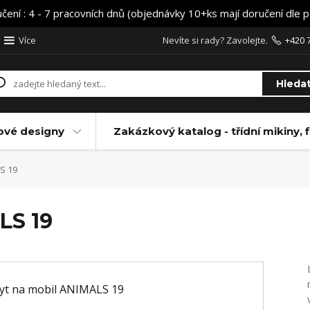
učení : 4 - 7 pracovních dnů (objednávky 10+ks mají doručení dle 
Více
Nevíte si rady? Zavolejte.
+420 
Hleda
ové designy
Zakázkový katalog - třídní mikiny, f
S 19
LS 19