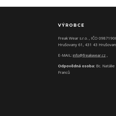
VÝROBCE
Freak Wear s.r.o. , IČO 0987190
Hrušovany 61, 431 43 Hrušovan
E-MAIL:
info@freakwear.cz
,
Odpovědná osoba:
Bc. Natálie
Franců