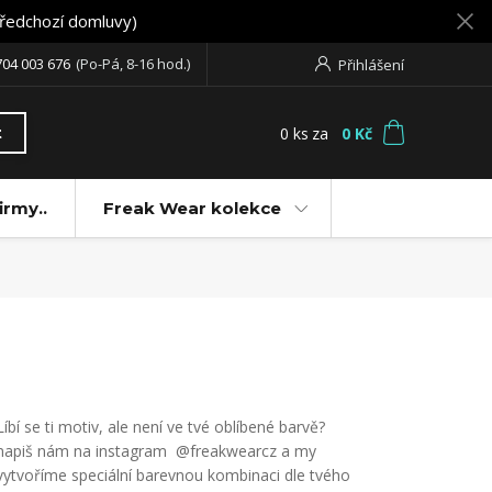
předchozí domluvy)
704 003 676
(Po-Pá, 8-16 hod.)
Přihlášení
0
ks
za
0 Kč
t
irmy..
Freak Wear kolekce
Líbí se ti motiv, ale není ve tvé oblíbené barvě?
napiš nám na instagram @freakwearcz a my
vytvoříme speciální barevnou kombinaci dle tvého