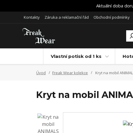
Aktuální doba dor
Kontakty
Záruka a reklamační řád
Obchodní podmínky
Vlastní potisk od 1 ks
Hot
Úvod
Freak Wear kolekce
Kryt na mobil ANIMAL
Kryt na mobil ANIMA