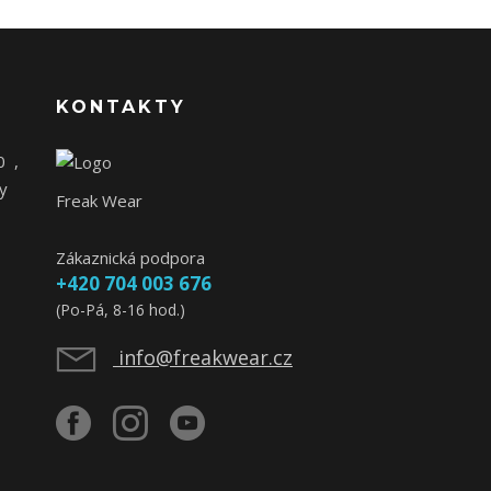
KONTAKTY
0
,
y
Freak Wear
Zákaznická podpora
+420 704 003 676
(Po-Pá, 8-16 hod.)
info@freakwear.cz