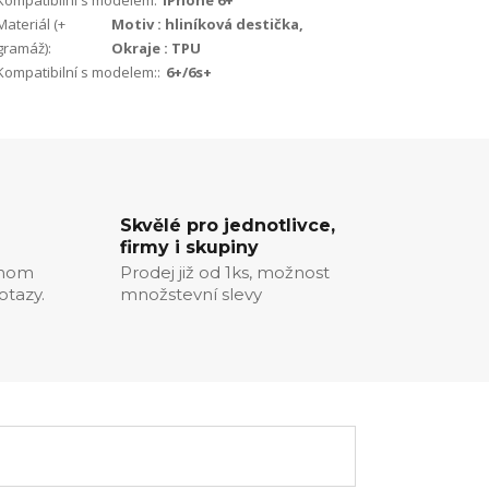
Kompatibilní s modelem:
iPhone 6+
Materiál (+
Motiv : hliníková destička,
gramáž):
Okraje : TPU
Kompatibilní s modelem::
6+/6s+
Skvělé pro jednotlivce,
firmy i skupiny
chom
Prodej již od 1ks, možnost
otazy.
množstevní slevy