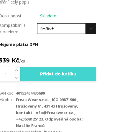
přání.
celý popis
Dostupnost
Skladem
Kompatibilní s
modelem:
Nejsme plátci DPH
339 Kč
/
ks
Přidat do košíku
EAN kód:
40153454435690
Výrobce:
Freak Wear s.r.o. , IČO 09871900 ,
Hrušovany 61, 431 43 Hrušovany,
kontakt: info@freakwear.cz ,
+420608125123. Odpovědná osoba:
Natálie Franců