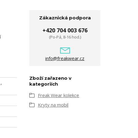
Zákaznická podpora
+420 704 003 676
í
(Po-Pá, 8-16 hod.)
info@freakwear.cz
Zboží zařazeno v
,
kategoriích
Freak Wear kolekce
Kryty na mobil