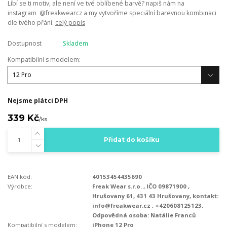
Líbí se ti motiv, ale není ve tvé oblíbené barvě? napiš nám na
instagram @freakwearcz a my vytvoříme speciální barevnou kombinaci
dle tvého přání.
celý popis
Dostupnost
Skladem
Kompatibilní s modelem:
Nejsme plátci DPH
339 Kč
/
ks
Přidat do košíku
EAN kód:
40153454435690
Výrobce:
Freak Wear s.r.o. , IČO 09871900 ,
Hrušovany 61, 431 43 Hrušovany, kontakt:
info@freakwear.cz , +420608125123.
Odpovědná osoba: Natálie Franců
Kompatibilní s modelem:
iPhone 12 Pro