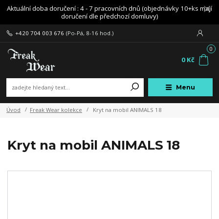
Aktuální doba doručení : 4 - 7 pracovních dnů (objednávky 10+ks mají
doručení dle předchozí domluvy)
+420 704 003 676
(Po-Pá, 8-16 hod.)
0
0 Kč
Menu
Úvod
Freak Wear kolekce
Kryt na mobil ANIMALS 18
Kryt na mobil ANIMALS 18