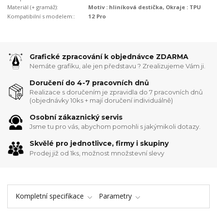
Materiál (+ gramáž):
Motiv : hliníková destička, Okraje : TPU
Kompatibilní s modelem::
12 Pro
Grafické zpracování k objednávce ZDARMA
Nemáte grafiku, ale jen představu ? Zrealizujeme Vám ji.
Doručení do 4-7 pracovních dnů
Realizace s doručením je zpravidla do 7 pracovních dnů
(objednávky 10ks + mají doručení individuálně)
Osobní zákaznický servis
Jsme tu pro vás, abychom pomohli s jakýmikoli dotazy.
Skvělé pro jednotlivce, firmy i skupiny
Prodej již od 1ks, možnost množstevní slevy
Kompletní specifikace
Parametry