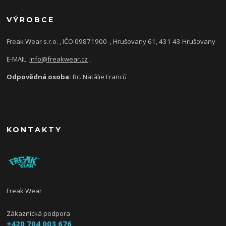
VÝROBCE
Freak Wear s.r.o. , IČO 09871900
, Hrušovany 61, 431 43 Hrušovany
E-MAIL:
info@freakwear.cz
,
Odpovědná osoba:
Bc. Natálie Franců
KONTAKTY
Freak Wear
Zákaznická podpora
+420 704 003 676