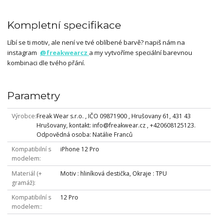
Kompletní specifikace
Líbí se ti motiv, ale není ve tvé oblíbené barvě? napiš nám na
instagram
@freakwearcz
a my vytvoříme speciální barevnou
kombinaci dle tvého přání.
Parametry
Výrobce
Freak Wear s.r.o. , IČO 09871900 , Hrušovany 61, 431 43
Hrušovany, kontakt: info@freakwear.cz , +420608125123.
Odpovědná osoba: Natálie Franců
Kompatibilní s
iPhone 12 Pro
modelem
Materiál (+
Motiv : hliníková destička, Okraje : TPU
gramáž)
Kompatibilní s
12 Pro
modelem: