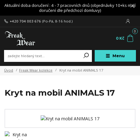
Aktuální doba doručení : 4 - 7 pracovních dnů (objednávky 10+ks mají
doručení dle předchozí domluvy)
+420 704 003 676
(Po-Pá, 8-16 hod.)
0
0 Kč
Menu
Úvod
Freak Wear kolekce
Kryt na mobil ANIMALS 17
Kryt na mobil ANIMALS 17