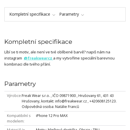
Kompletní specifikace
Parametry
Kompletní specifikace
Líbí se ti motiv, ale není ve tvé oblíbené barvě? napiš nám na
instagram
@freakwearcz
a my vytvoříme speciální barevnou
kombinaci dle tvého přání.
Parametry
Výrobce
Freak Wear s.r.o. , IČO 09871900 , Hrušovany 61, 431 43
Hrušovany, kontakt: info@freakwear.cz , +420608125123.
Odpovědná osoba: Natálie Franců
Kompatibilní s
iPhone 12 Pro MAX
modelem
Materiál (+
Motiv : hliníková destička, Okraje : TPU