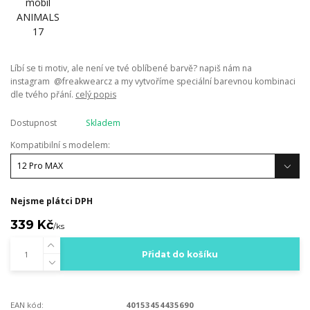
Líbí se ti motiv, ale není ve tvé oblíbené barvě? napiš nám na
instagram @freakwearcz a my vytvoříme speciální barevnou kombinaci
dle tvého přání.
celý popis
Dostupnost
Skladem
Kompatibilní s modelem:
Nejsme plátci DPH
339 Kč
/
ks
Přidat do košíku
EAN kód:
40153454435690