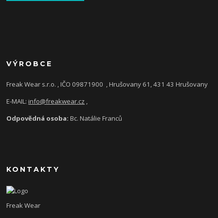
VÝROBCE
Freak Wear s.r.o. , IČO 09871900
, Hrušovany 61, 431 43 Hrušovany
E-MAIL:
info@freakwear.cz
,
Odpovědná osoba:
Bc. Natálie Franců
KONTAKTY
Freak Wear