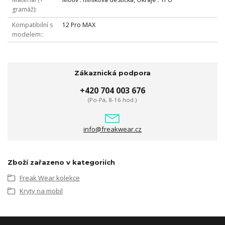
gramáž)
Kompatibilní s
12 Pro MAX
modelem:
Zákaznická podpora
+420 704 003 676
(Po-Pá, 8-16 hod.)
info@freakwear.cz
Zboží zařazeno v kategoriích
Freak Wear kolekce
Kryty na mobil