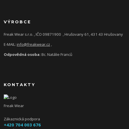
VÝROBCE
Freak Wear s.r.o. , IČO 09871900
, Hrušovany 61, 431 43 Hrušovany
E-MAIL:
info@freakwear.cz
,
Odpovědná osoba:
Bc. Natálie Franců
KONTAKTY
Freak Wear
Zákaznická podpora
+420 704 003 676