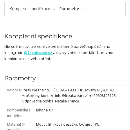
Kompletní specifikace
Parametry
Kompletní specifikace
Líbí se ti motiv, ale není ve tvé oblíbené barvě? napiš nám na
instagram
@freakwearcz
a my vytvoříme speciální barevnou
kombinaci dle tvého přání.
Parametry
Výrobce
Freak Wear s.r.o. , IČO 09871900 , Hrušovany 61, 431 43
Hrušovany, kontakt: info@freakwear.cz , +420608125123.
Odpovědná osoba: Natálie Franců
Kompatibilní s
Iphone XR
modelem
Materiál (+
Motiv : hliníková destička, Okraje : TPU
gramáž)