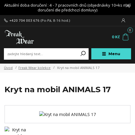
Aktuální doba doručení : 4 - 7 pracovních dnů (objednávky 10+ks mají
doručení dle předchozí domluvy)
+420 704 003 676
(Po-Pá, 8-16 hod.)
0
0 Kč
Menu
Úvod
Freak Wear kolekce
Kryt na mobil ANIMALS 17
Kryt na mobil ANIMALS 17