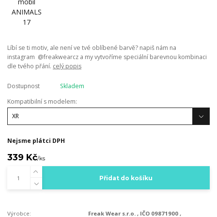
Líbí se ti motiv, ale není ve tvé oblíbené barvě? napiš nám na
instagram @freakwearcz a my vytvoříme speciální barevnou kombinaci
dle tvého přání.
celý popis
Dostupnost
Skladem
Kompatibilní s modelem:
Nejsme plátci DPH
339 Kč
/
ks
Přidat do košíku
Výrobce:
Freak Wear s.r.o. , IČO 09871900 ,