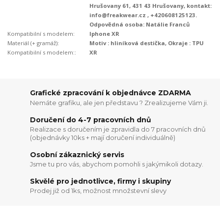
Hrušovany 61, 431 43 Hrušovany, kontakt:
info@freakwear.cz , +420608125123.
Odpovědná osoba: Natálie Franců
Kompatibilní s modelem:
Iphone XR
Materiál (+ gramáž):
Motiv : hliníková destička, Okraje : TPU
Kompatibilní s modelem::
XR
Grafické zpracování k objednávce ZDARMA
Nemáte grafiku, ale jen představu ? Zrealizujeme Vám ji.
Doručení do 4-7 pracovních dnů
Realizace s doručením je zpravidla do 7 pracovních dnů
(objednávky 10ks + mají doručení individuálně)
Osobní zákaznický servis
Jsme tu pro vás, abychom pomohli s jakýmikoli dotazy.
Skvělé pro jednotlivce, firmy i skupiny
Prodej již od 1ks, možnost množstevní slevy