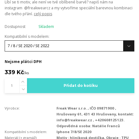
Líbí se ti motiv, ale není ve tvé oblíbené barvě? napiš nám na
instagram @freakwearcz a my vytvoříme speciální barevnou kombinaci
dle tvého přání.
celý popis
Dostupnost
Skladem
Kompatibilní s modelem:
Nejsme plátci DPH
339 Kč
/
ks
Přidat do košíku
Výrobce:
Freak Wear s.r.o. , IČO 09871900 ,
Hrušovany 61, 431 43 Hrušovany, kontakt:
info@freakwear.cz , +420608125123.
Odpovědná osoba: Natálie Franců
Kompatibilní s modelem:
Iphone 7/8/SE 2020
Materiál (+ gramáž):
Motiv : hliníková destička, Okraje : TPU