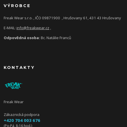
VÝROBCE
Freak Wear s.r.o. , IČO 09871900
, Hrušovany 61, 431 43 Hrušovany
E-MAIL:
info@freakwear.cz
,
Odpovědná osoba:
Bc. Natálie Franců
KONTAKTY
Freak Wear
Zákaznická podpora
+420 704 003 676
(Po-Pá, 8-16 hod.)