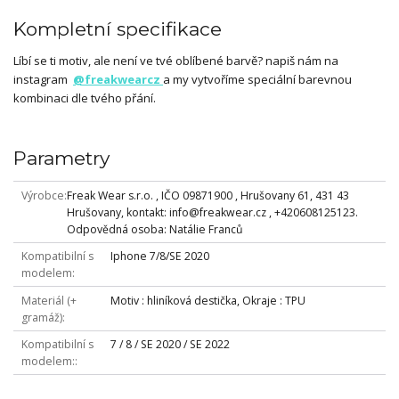
Kompletní specifikace
Líbí se ti motiv, ale není ve tvé oblíbené barvě? napiš nám na
instagram
@freakwearcz
a my vytvoříme speciální barevnou
kombinaci dle tvého přání.
Parametry
Výrobce
Freak Wear s.r.o. , IČO 09871900 , Hrušovany 61, 431 43
Hrušovany, kontakt: info@freakwear.cz , +420608125123.
Odpovědná osoba: Natálie Franců
Kompatibilní s
Iphone 7/8/SE 2020
modelem
Materiál (+
Motiv : hliníková destička, Okraje : TPU
gramáž)
Kompatibilní s
7 / 8 / SE 2020 / SE 2022
modelem: