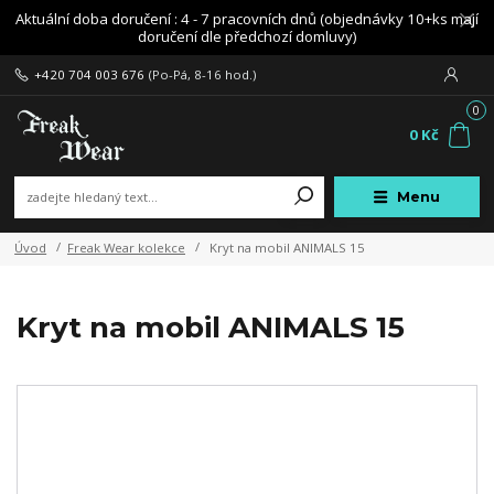
Aktuální doba doručení : 4 - 7 pracovních dnů (objednávky 10+ks mají
doručení dle předchozí domluvy)
+420 704 003 676
(Po-Pá, 8-16 hod.)
0
0 Kč
Menu
Úvod
Freak Wear kolekce
Kryt na mobil ANIMALS 15
Kryt na mobil ANIMALS 15