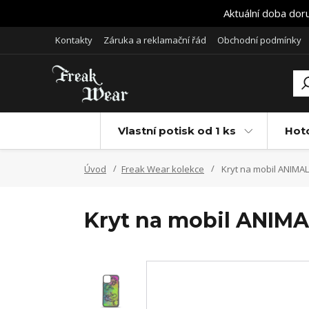
Aktuální doba dor
Kontakty
Záruka a reklamační řád
Obchodní podmínky
Vlastní potisk od 1 ks
Hot
Úvod
Freak Wear kolekce
Kryt na mobil ANIMAL
Kryt na mobil ANIMA