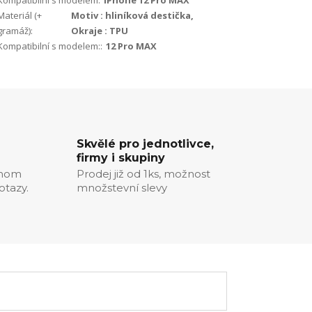
Kompatibilní s modelem:
iPhone 12 Pro MAX
Materiál (+
Motiv : hliníková destička,
gramáž):
Okraje : TPU
Kompatibilní s modelem::
12 Pro MAX
Skvělé pro jednotlivce,
firmy i skupiny
chom
Prodej již od 1ks, možnost
otazy.
množstevní slevy