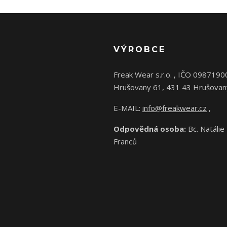
VÝROBCE
Freak Wear s.r.o. , IČO 0987190
Hrušovany 61, 431 43 Hrušovan
E-MAIL:
info@freakwear.cz
,
Odpovědná osoba:
Bc. Natálie
Franců