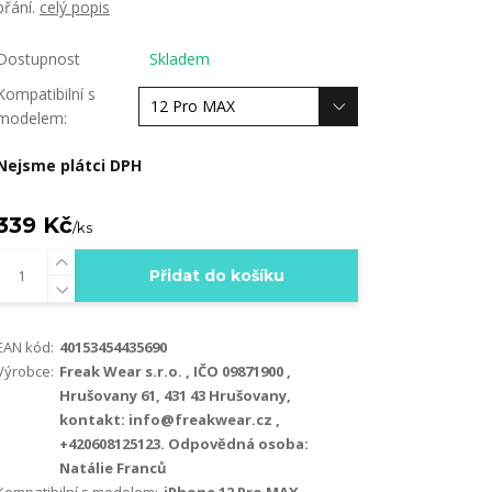
přání.
celý popis
Dostupnost
Skladem
Kompatibilní s
modelem:
Nejsme plátci DPH
339 Kč
/
ks
Přidat do košíku
EAN kód:
40153454435690
Výrobce:
Freak Wear s.r.o. , IČO 09871900 ,
Hrušovany 61, 431 43 Hrušovany,
kontakt: info@freakwear.cz ,
+420608125123. Odpovědná osoba:
Natálie Franců