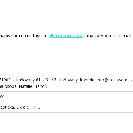
ě? napiš nám na instagram
@freakwearcz
a my vytvoříme speciáln
871900 , Hrušovany 61, 431 43 Hrušovany, kontakt: info@freakwear.cz 
 osoba: Natálie Franců
AX
destička, Okraje : TPU