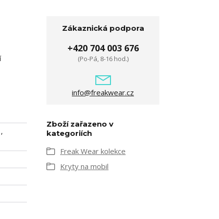
Zákaznická podpora
+420 704 003 676
í
(Po-Pá, 8-16 hod.)
info@freakwear.cz
Zboží zařazeno v
,
kategoriích
Freak Wear kolekce
Kryty na mobil