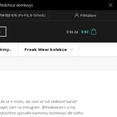
předchozí domluvy)
704 003 676
(Po-Pá, 8-16 hod.)
Přihlášení
0
ks
za
0 Kč
t
irmy..
Freak Wear kolekce
Líbí se ti motiv, ale není ve tvé oblíbené barvě?
napiš nám na instagram @freakwearcz a my
vytvoříme speciální barevnou kombinaci dle tvého