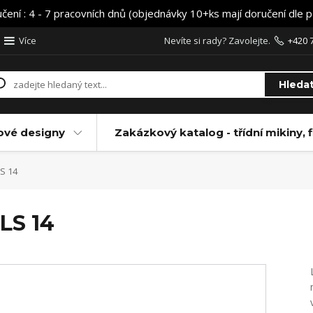
učení : 4 - 7 pracovních dnů (objednávky 10+ks mají doručení dle 
Více
Nevíte si rady? Zavolejte.
+420 
Hleda
ové designy
Zakázkový katalog - třídní mikiny, f
S 14
LS 14