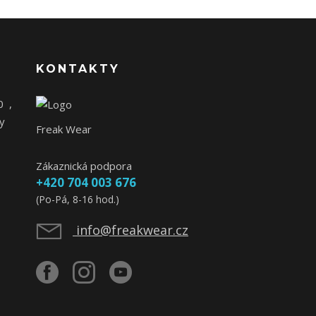
KONTAKTY
0
,
y
Freak Wear
Zákaznická podpora
+420 704 003 676
(Po-Pá, 8-16 hod.)
info@freakwear.cz