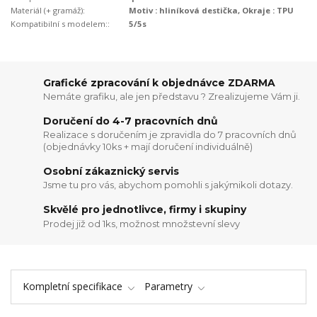
Materiál (+ gramáž):
Motiv : hliníková destička, Okraje : TPU
Kompatibilní s modelem::
5/5s
Grafické zpracování k objednávce ZDARMA
Nemáte grafiku, ale jen představu ? Zrealizujeme Vám ji.
Doručení do 4-7 pracovních dnů
Realizace s doručením je zpravidla do 7 pracovních dnů
(objednávky 10ks + mají doručení individuálně)
Osobní zákaznický servis
Jsme tu pro vás, abychom pomohli s jakýmikoli dotazy.
Skvělé pro jednotlivce, firmy i skupiny
Prodej již od 1ks, možnost množstevní slevy
Kompletní specifikace
Parametry