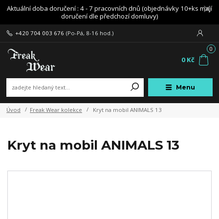
Aktuální doba doručení : 4 - 7 pracovních dnů (objednávky 10+ks mají
doručení dle předchozí domluvy)
+420 704 003 676
(Po-Pá, 8-16 hod.)
0
0 Kč
Menu
Úvod
Freak Wear kolekce
Kryt na mobil ANIMALS 13
Kryt na mobil ANIMALS 13