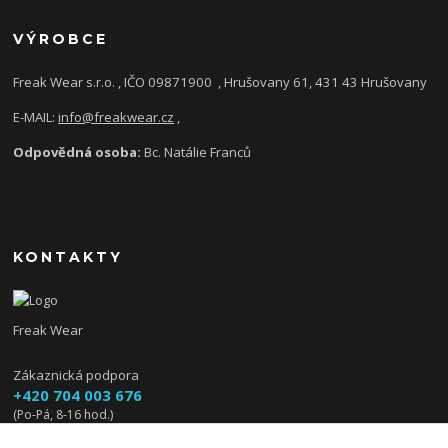
VÝROBCE
Freak Wear s.r.o. , IČO 09871900
, Hrušovany 61, 431 43 Hrušovany
E-MAIL:
info@freakwear.cz
,
Odpovědná osoba:
Bc. Natálie Franců
KONTAKTY
Freak Wear
Zákaznická podpora
+420 704 003 676
(Po-Pá, 8-16 hod.)