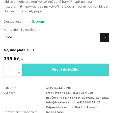
Líbí se ti motiv, ale není ve tvé oblíbené barvě? napiš nám na
instagram @freakwearcz a my vytvoříme speciální barevnou kombinaci
dle tvého přání.
celý popis
Dostupnost
Skladem
Kompatibilní s modelem:
Nejsme plátci DPH
339 Kč
/
ks
Přidat do košíku
EAN kód:
40153454435690
Výrobce:
Freak Wear s.r.o. , IČO 09871900 ,
Hrušovany 61, 431 43 Hrušovany, kontakt:
info@freakwear.cz , +420608125123.
Odpovědná osoba: Natálie Franců
Kompatibilní s modelem:
Iphone 5/5s