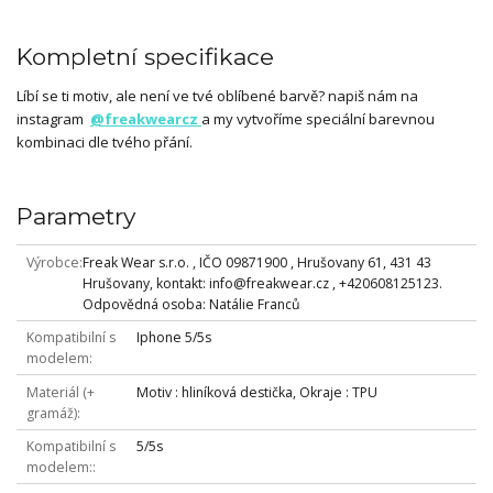
Kompletní specifikace
Líbí se ti motiv, ale není ve tvé oblíbené barvě? napiš nám na
instagram
@freakwearcz
a my vytvoříme speciální barevnou
kombinaci dle tvého přání.
Parametry
Výrobce
Freak Wear s.r.o. , IČO 09871900 , Hrušovany 61, 431 43
Hrušovany, kontakt: info@freakwear.cz , +420608125123.
Odpovědná osoba: Natálie Franců
Kompatibilní s
Iphone 5/5s
modelem
Materiál (+
Motiv : hliníková destička, Okraje : TPU
gramáž)
Kompatibilní s
5/5s
modelem: