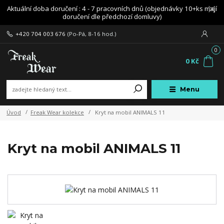
Aktuální doba doručení : 4 - 7 pracovních dnů (objednávky 10+ks mají
doručení dle předchozí domluvy)
+420 704 003 676
(Po-Pá, 8-16 hod.)
0
0 Kč
Menu
Úvod
Freak Wear kolekce
Kryt na mobil ANIMALS 11
Kryt na mobil ANIMALS 11