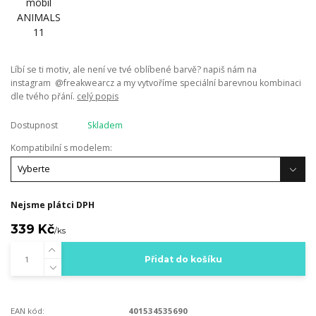
Líbí se ti motiv, ale není ve tvé oblíbené barvě? napiš nám na
instagram @freakwearcz a my vytvoříme speciální barevnou kombinaci
dle tvého přání.
celý popis
Dostupnost
Skladem
Kompatibilní s modelem:
Nejsme plátci DPH
339 Kč
/
ks
Přidat do košíku
EAN kód:
401534535690