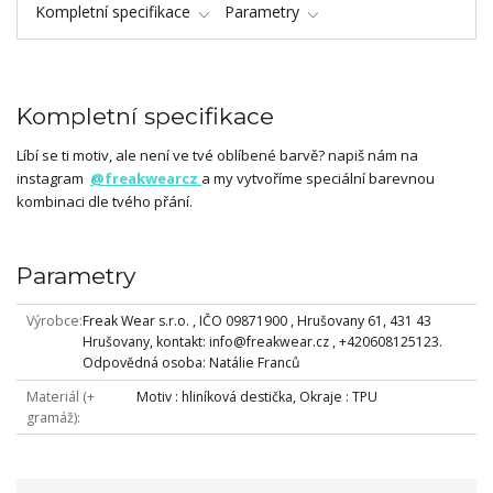
Kompletní specifikace
Parametry
Kompletní specifikace
Líbí se ti motiv, ale není ve tvé oblíbené barvě? napiš nám na
instagram
@freakwearcz
a my vytvoříme speciální barevnou
kombinaci dle tvého přání.
Parametry
Výrobce
Freak Wear s.r.o. , IČO 09871900 , Hrušovany 61, 431 43
Hrušovany, kontakt: info@freakwear.cz , +420608125123.
Odpovědná osoba: Natálie Franců
Materiál (+
Motiv : hliníková destička, Okraje : TPU
gramáž)