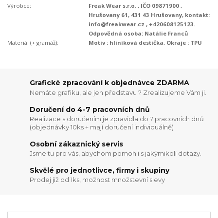
Výrobce:
Freak Wear s.r.o. , IČO 09871900 ,
Hrušovany 61, 431 43 Hrušovany, kontakt:
info@freakwear.cz , +420608125123.
Odpovědná osoba: Natálie Franců
Materiál (+ gramáž):
Motiv : hliníková destička, Okraje : TPU
Grafické zpracování k objednávce ZDARMA
Nemáte grafiku, ale jen představu ? Zrealizujeme Vám ji.
Doručení do 4-7 pracovních dnů
Realizace s doručením je zpravidla do 7 pracovních dnů
(objednávky 10ks + mají doručení individuálně)
Osobní zákaznický servis
Jsme tu pro vás, abychom pomohli s jakýmikoli dotazy.
Skvělé pro jednotlivce, firmy i skupiny
Prodej již od 1ks, možnost množstevní slevy