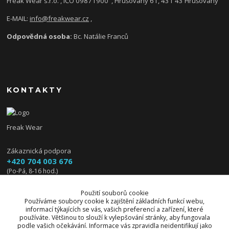
Freak Wear s.r.o. , IČO 09871900
, Hrušovany 61, 431 43 Hrušovany
E-MAIL:
info@freakwear.cz
,
Odpovědná osoba:
Bc. Natálie Franců
KONTAKTY
Freak Wear
Zákaznická podpora
+420 704 003 676
(Po-Pá, 8-16 hod.)
info@freakwear.cz
Použití souborů cookie
Používáme soubory cookie k zajištění základních funkcí webu,
informací týkajících se vás, vašich preferencí a zařízení, které
používáte. Většinou to slouží k vylepšování stránky, aby fungovala
podle vašich očekávání. Informace vás zpravidla neidentifikují jako