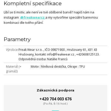
Kompletní specifikace
Líbí se ti motiv, ale není ve tvé oblíbené barvě? napiš nám na
instagram
@freakwearcz
a my vytvoříme speciální barevnou
kombinaci dle tvého přání.
Parametry
Výrobce
Freak Wear s.r.o. , IČO 09871900 , Hrušovany 61, 431 43
Hrušovany, kontakt: info@freakwear.cz , +420608125123.
Odpovědná osoba: Natálie Franců
Materiál (+
Motiv : hliníková destička, Okraje : TPU
gramáž)
Zákaznická podpora
+420 704 003 676
(Po-Pá, 8-16 hod.)