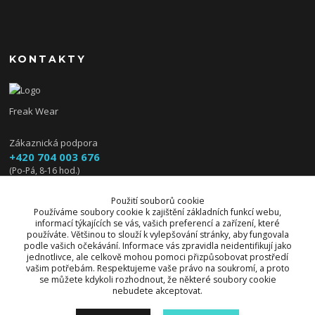
KONTAKTY
Freak Wear
Zákaznická podpora
+420 704 003 676
(Po-Pá, 8-16 hod.)
info@freakwear.cz
Použití souborů cookie
Používáme soubory cookie k zajištění základních funkcí webu,
informací týkajících se vás, vašich preferencí a zařízení, které
používáte. Většinou to slouží k vylepšování stránky, aby fungovala
podle vašich očekávání. Informace vás zpravidla neidentifikují jako
jednotlivce, ale celkově mohou pomoci přizpůsobovat prostředí
vašim potřebám. Respektujeme vaše právo na soukromí, a proto
se můžete kdykoli rozhodnout, že některé soubory cookie
nebudete akceptovat.
Upravit sběr cookies.