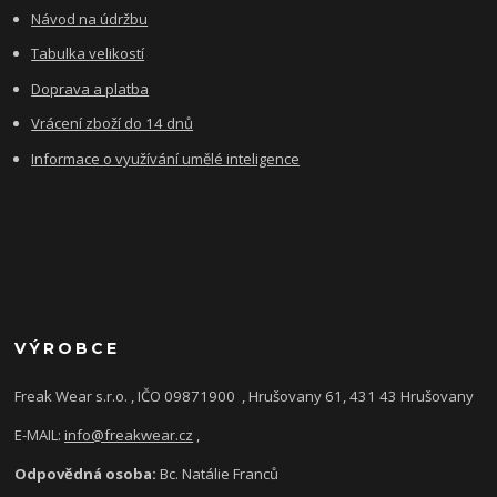
Návod na údržbu
Tabulka velikostí
Doprava a platba
Vrácení zboží do 14 dnů
Informace o využívání umělé inteligence
VÝROBCE
Freak Wear s.r.o. , IČO 09871900
, Hrušovany 61, 431 43 Hrušovany
E-MAIL:
info@freakwear.cz
,
Odpovědná osoba:
Bc. Natálie Franců