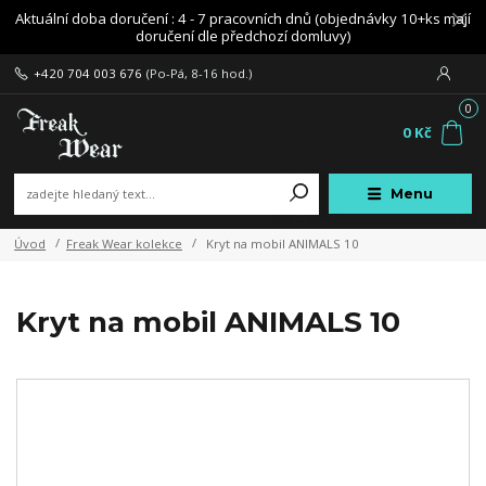
Aktuální doba doručení : 4 - 7 pracovních dnů (objednávky 10+ks mají
doručení dle předchozí domluvy)
+420 704 003 676
(Po-Pá, 8-16 hod.)
0
0 Kč
Menu
Úvod
Freak Wear kolekce
Kryt na mobil ANIMALS 10
Kryt na mobil ANIMALS 10