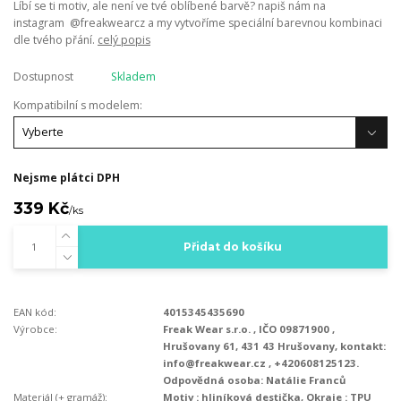
Líbí se ti motiv, ale není ve tvé oblíbené barvě? napiš nám na
instagram @freakwearcz a my vytvoříme speciální barevnou kombinaci
dle tvého přání.
celý popis
Dostupnost
Skladem
Kompatibilní s modelem:
Nejsme plátci DPH
339 Kč
/
ks
Přidat do košíku
EAN kód:
4015345435690
Výrobce:
Freak Wear s.r.o. , IČO 09871900 ,
Hrušovany 61, 431 43 Hrušovany, kontakt:
info@freakwear.cz , +420608125123.
Odpovědná osoba: Natálie Franců
Materiál (+ gramáž):
Motiv : hliníková destička, Okraje : TPU