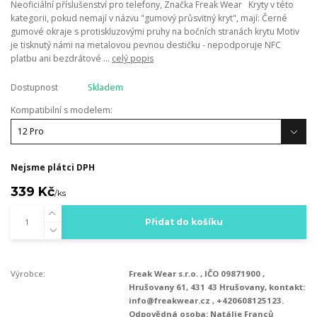
Neoficiální příslušenství pro telefony, Značka Freak Wear Kryty v této
kategorii, pokud nemají v názvu "gumový průsvitný kryt", mají: Černé
gumové okraje s protiskluzovými pruhy na bočních stranách krytu Motiv
je tisknutý námi na metalovou pevnou destičku - nepodporuje NFC
platbu ani bezdrátové ...
celý popis
Dostupnost
Skladem
Kompatibilní s modelem:
Nejsme plátci DPH
339 Kč
/
ks
Přidat do košíku
Výrobce:
Freak Wear s.r.o. , IČO 09871900 ,
Hrušovany 61, 431 43 Hrušovany, kontakt:
info@freakwear.cz , +420608125123.
Odpovědná osoba: Natálie Franců