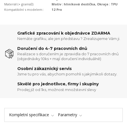
Materiál (+ gramáž):
Motiv : hliníková destička, Okraje : TPU
Kompatibilní s modelem::
12 Pro
Grafické zpracování k objednávce ZDARMA
Nemáte grafiku, ale jen představu ? Zrealizujeme Vám ji.
Doručení do 4-7 pracovních dnů
Realizace s doručením je zpravidla do 7 pracovních dnů
(objednávky 10ks + mají doručení individuálně)
Osobní zákaznický servis
Jsme tu pro vás, abychom pomohli s jakýmikoli dotazy.
Skvělé pro jednotlivce, firmy i skupiny
Prodej již od 1ks, možnost množstevní slevy
Kompletní specifikace
Parametry