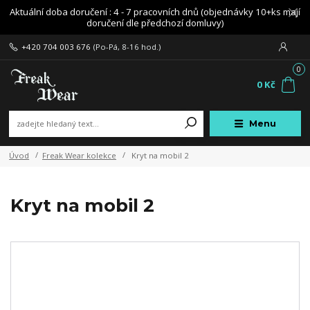
Aktuální doba doručení : 4 - 7 pracovních dnů (objednávky 10+ks mají
doručení dle předchozí domluvy)
+420 704 003 676
(Po-Pá, 8-16 hod.)
0
0 Kč
Menu
Úvod
Freak Wear kolekce
Kryt na mobil 2
Kryt na mobil 2