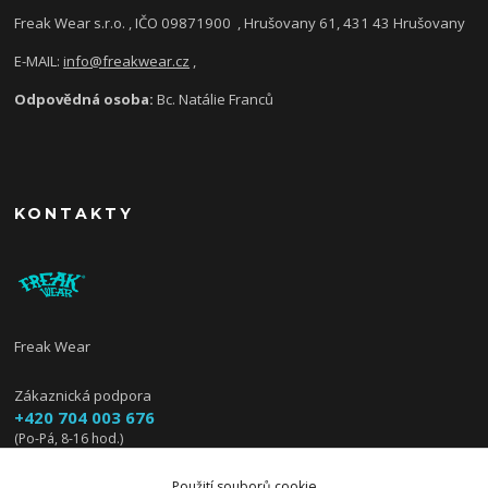
Freak Wear s.r.o. , IČO 09871900
, Hrušovany 61, 431 43 Hrušovany
E-MAIL:
info@freakwear.cz
,
Odpovědná osoba:
Bc. Natálie Franců
KONTAKTY
Freak Wear
Zákaznická podpora
+420 704 003 676
(Po-Pá, 8-16 hod.)
info@freakwear.cz
Použití souborů cookie