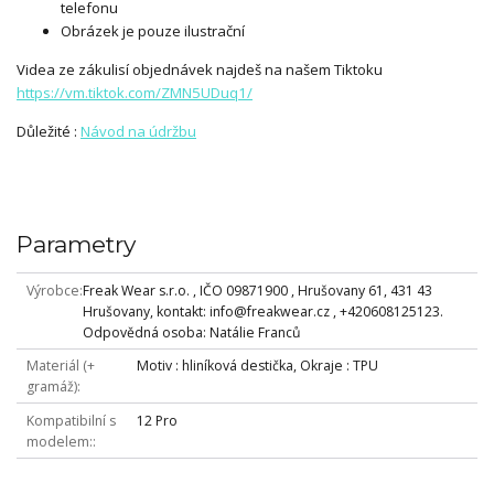
telefonu
Obrázek je pouze ilustrační
Videa ze zákulisí objednávek najdeš na našem Tiktoku
https://vm.tiktok.com/ZMN5UDuq1/
Důležité :
Návod na údržbu
Parametry
Výrobce
Freak Wear s.r.o. , IČO 09871900 , Hrušovany 61, 431 43
Hrušovany, kontakt: info@freakwear.cz , +420608125123.
Odpovědná osoba: Natálie Franců
Materiál (+
Motiv : hliníková destička, Okraje : TPU
gramáž)
Kompatibilní s
12 Pro
modelem: