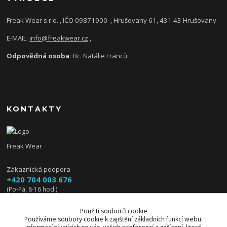
Freak Wear s.r.o. , IČO 09871900
, Hrušovany 61, 431 43 Hrušovany
E-MAIL:
info@freakwear.cz
,
Odpovědná osoba:
Bc. Natálie Franců
KONTAKTY
Freak Wear
Zákaznická podpora
+420 704 003 676
(Po-Pá, 8-16 hod.)
info@freakwear.cz
Použití souborů cookie
Používáme soubory cookie k zajištění základních funkcí webu,