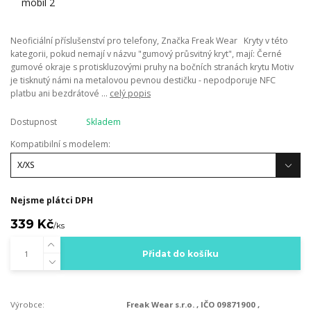
Neoficiální příslušenství pro telefony, Značka Freak Wear Kryty v této
kategorii, pokud nemají v názvu "gumový průsvitný kryt", mají: Černé
gumové okraje s protiskluzovými pruhy na bočních stranách krytu Motiv
je tisknutý námi na metalovou pevnou destičku - nepodporuje NFC
platbu ani bezdrátové ...
celý popis
Dostupnost
Skladem
Kompatibilní s modelem:
Nejsme plátci DPH
339 Kč
/
ks
Přidat do košíku
Výrobce:
Freak Wear s.r.o. , IČO 09871900 ,