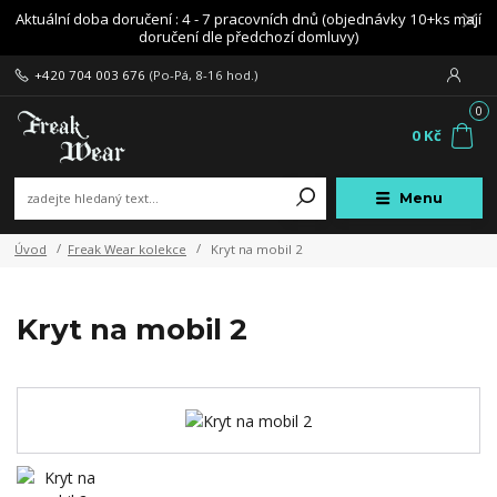
Aktuální doba doručení : 4 - 7 pracovních dnů (objednávky 10+ks mají
doručení dle předchozí domluvy)
+420 704 003 676
(Po-Pá, 8-16 hod.)
0
0 Kč
Menu
Úvod
Freak Wear kolekce
Kryt na mobil 2
Kryt na mobil 2