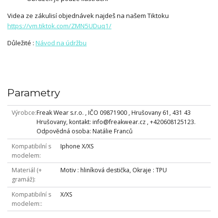
Videa ze zákulisí objednávek najdeš na našem Tiktoku
https://vm.tiktok.com/ZMN5UDuq1/
Důležité :
Návod na údržbu
Parametry
Výrobce
Freak Wear s.r.o. , IČO 09871900 , Hrušovany 61, 431 43
Hrušovany, kontakt: info@freakwear.cz , +420608125123.
Odpovědná osoba: Natálie Franců
Kompatibilní s
Iphone X/XS
modelem
Materiál (+
Motiv : hliníková destička, Okraje : TPU
gramáž)
Kompatibilní s
X/XS
modelem: