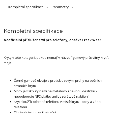
Kompletní specifikace
Parametry
Kompletní specifikace
Neoficiální příslušenství pro telefony, Značka Freak Wear
Kryty v této kategorii, pokud nemají v názvu "gumový průsvitný kryt",
mají:
Černé gumové okraje s protiskluzovými pruhy na bočních
stranách krytu
Motiv je tisknutý námi na metalovou pevnou destičku -
nepodporuje NFC platbu ani bezdrátové nabíjení
Kryt slouží k ochraně telefonu v místě krytu - boky a záda
telefonu
Obrázek je pouze ilustrační