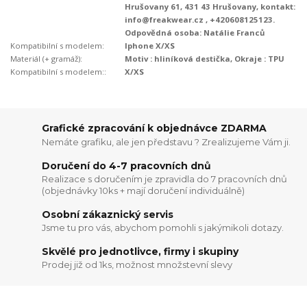
Hrušovany 61, 431 43 Hrušovany, kontakt:
info@freakwear.cz , +420608125123.
Odpovědná osoba: Natálie Franců
Kompatibilní s modelem:
Iphone X/XS
Materiál (+ gramáž):
Motiv : hliníková destička, Okraje : TPU
Kompatibilní s modelem::
X/XS
Grafické zpracování k objednávce ZDARMA
Nemáte grafiku, ale jen představu ? Zrealizujeme Vám ji.
Doručení do 4-7 pracovních dnů
Realizace s doručením je zpravidla do 7 pracovních dnů
(objednávky 10ks + mají doručení individuálně)
Osobní zákaznický servis
Jsme tu pro vás, abychom pomohli s jakýmikoli dotazy.
Skvělé pro jednotlivce, firmy i skupiny
Prodej již od 1ks, možnost množstevní slevy