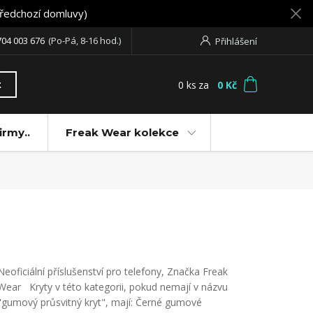
předchozí domluvy)
704 003 676
(Po-Pá, 8-16 hod.)
Přihlášení
0
ks
za
0 Kč
t
irmy..
Freak Wear kolekce
Neoficiální příslušenství pro telefony, Značka Freak
Wear Kryty v této kategorii, pokud nemají v názvu
"gumový průsvitný kryt", mají: Černé gumové