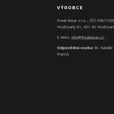
VÝROBCE
Freak Wear s.r.o. , IČO 0987190
Hrušovany 61, 431 43 Hrušovan
E-MAIL:
info@freakwear.cz
,
Odpovědná osoba:
Bc. Natálie
Franců