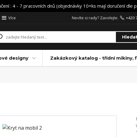
učení : 4 - 7 pracovních dnů (objednávky 10+ks mají doručení dle 
Více
Nevíte si rady? Zavolejte.
+420 
Hleda
ové designy
Zakázkový katalog - třídní mikiny, f