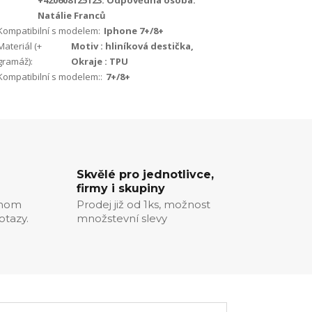
+420608125123. Odpovědná osoba:
Natálie Franců
Kompatibilní s modelem:
Iphone 7+/8+
Materiál (+
Motiv : hliníková destička,
gramáž):
Okraje : TPU
Kompatibilní s modelem::
7+/8+
Skvělé pro jednotlivce,
firmy i skupiny
chom
Prodej již od 1ks, možnost
otazy.
množstevní slevy