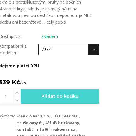
okraje s protiskluzovými pruhy na bočních
stranách krytu Motiv je tisknutý námi na
metalovou pevnou destičku - nepodporuje NFC
platbu ani bezdrátové ...
celý popis
Dostupnost
Skladem
Kompatibilní s
modelem:
Nejsme plátci DPH
339 Kč
/
ks
Přidat do košíku
Výrobce:
Freak Wear s.r.o. , IČO 09871900 ,
Hrušovany 61, 431 43 Hrušovany,
kontakt: info@freakwear.cz ,