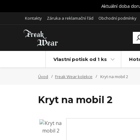
Aktuální doba dor
Kontakty
Záruka a reklamační řád
Obchodní podmínky
Vlastní potisk od 1 ks
Hot
Úvod
Freak Wear kolekce
Kryt na mobil 2
Kryt na mobil 2