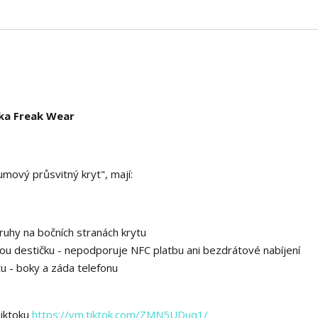
čka Freak Wear
umový průsvitný kryt", mají:
uhy na bočních stranách krytu
ou destičku - nepodporuje NFC platbu ani bezdrátové nabíjení
tu - boky a záda telefonu
Tiktoku
https://vm.tiktok.com/ZMN5UDuq1/