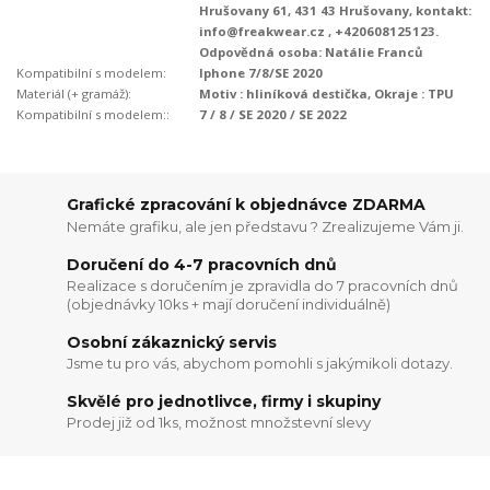
Hrušovany 61, 431 43 Hrušovany, kontakt:
info@freakwear.cz , +420608125123.
Odpovědná osoba: Natálie Franců
Kompatibilní s modelem:
Iphone 7/8/SE 2020
Materiál (+ gramáž):
Motiv : hliníková destička, Okraje : TPU
Kompatibilní s modelem::
7 / 8 / SE 2020 / SE 2022
Grafické zpracování k objednávce ZDARMA
Nemáte grafiku, ale jen představu ? Zrealizujeme Vám ji.
Doručení do 4-7 pracovních dnů
Realizace s doručením je zpravidla do 7 pracovních dnů
(objednávky 10ks + mají doručení individuálně)
Osobní zákaznický servis
Jsme tu pro vás, abychom pomohli s jakýmikoli dotazy.
Skvělé pro jednotlivce, firmy i skupiny
Prodej již od 1ks, možnost množstevní slevy