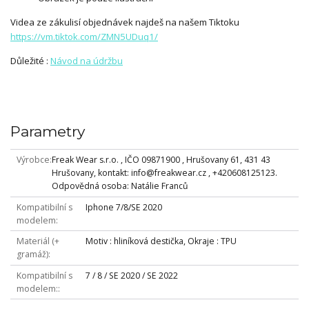
Videa ze zákulisí objednávek najdeš na našem Tiktoku
https://vm.tiktok.com/ZMN5UDuq1/
Důležité :
Návod na údržbu
Parametry
Výrobce
Freak Wear s.r.o. , IČO 09871900 , Hrušovany 61, 431 43
Hrušovany, kontakt: info@freakwear.cz , +420608125123.
Odpovědná osoba: Natálie Franců
Kompatibilní s
Iphone 7/8/SE 2020
modelem
Materiál (+
Motiv : hliníková destička, Okraje : TPU
gramáž)
Kompatibilní s
7 / 8 / SE 2020 / SE 2022
modelem: