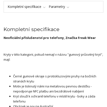
Kompletní specifikace
Parametry
Kompletní specifikace
Neoficiální příslušenství pro telefony, Značka Freak Wear
Kryty v této kategorii, pokud nemají v názvu "gumový průsvitný kryt",
mají:
Černé gumové okraje s protiskluzovými pruhy na bočních
stranách krytu
Motiv je tisknutý námi na metalovou pevnou destičku -
nepodporuje NFC platbu ani bezdrátové nabíjení
Kryt slouží k ochraně telefonu v místě krytu - boky a záda
telefonu
Obrázek je pouze ilustrační