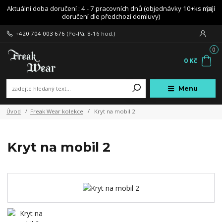
Aktuální doba doručení : 4 - 7 pracovních dnů (objednávky 10+ks mají
doručení dle předchozí domluvy)
+420 704 003 676
(Po-Pá, 8-16 hod.)
0
0 Kč
Menu
Úvod
Freak Wear kolekce
Kryt na mobil 2
Kryt na mobil 2