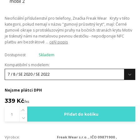
Neoficiální příslušenství pro telefony, Značka Freak Wear Kryty v této
kategorii, pokud nemají v názvu "gumový průsvitný kryt", mají: Černé
gumové okraje s protiskluzovými pruhy na bočních stranách krytu Motiv
je tisknutý námi na metalovou pevnou destičku - nepodporuje NFC
platbu ani bezdrátové ...
celý popis
Dostupnost
Skladem
Kompatibilní s modelem:
Nejsme plátci DPH
339 Kč
/
ks
Přidat do košíku
Výrobce:
Freak Wear s.r.o. , IČO 09871900 ,