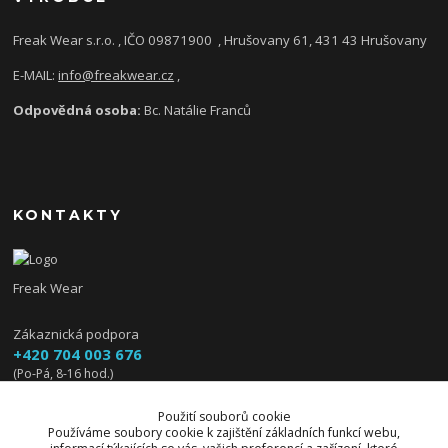
Freak Wear s.r.o. , IČO 09871900
, Hrušovany 61, 431 43 Hrušovany
E-MAIL:
info@freakwear.cz
,
Odpovědná osoba:
Bc. Natálie Franců
KONTAKTY
Freak Wear
Zákaznická podpora
+420 704 003 676
(Po-Pá, 8-16 hod.)
info@freakwear.cz
Použití souborů cookie
Používáme soubory cookie k zajištění základních funkcí webu,