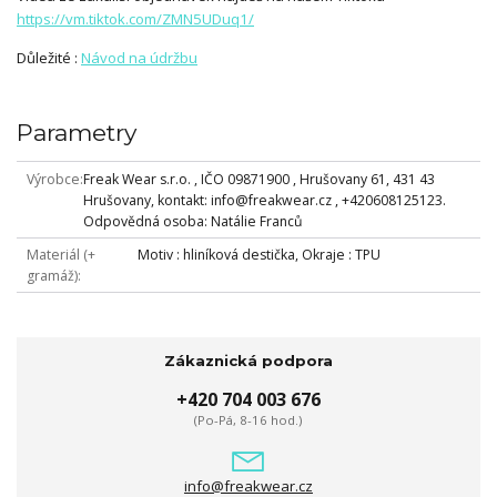
https://vm.tiktok.com/ZMN5UDuq1/
Důležité :
Návod na údržbu
Parametry
Výrobce
Freak Wear s.r.o. , IČO 09871900 , Hrušovany 61, 431 43
Hrušovany, kontakt: info@freakwear.cz , +420608125123.
Odpovědná osoba: Natálie Franců
Materiál (+
Motiv : hliníková destička, Okraje : TPU
gramáž)
Zákaznická podpora
+420 704 003 676
(Po-Pá, 8-16 hod.)
info@freakwear.cz