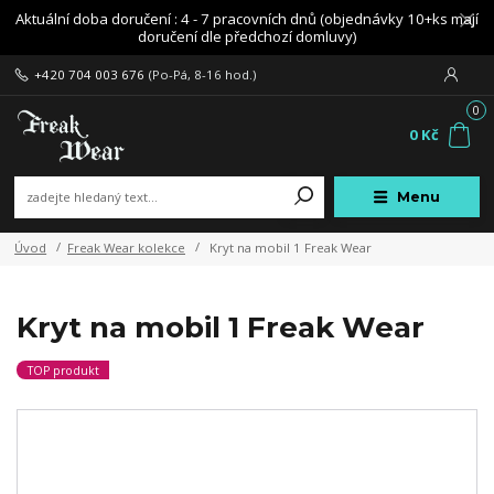
Aktuální doba doručení : 4 - 7 pracovních dnů (objednávky 10+ks mají
doručení dle předchozí domluvy)
+420 704 003 676
(Po-Pá, 8-16 hod.)
0
0 Kč
Menu
Úvod
Freak Wear kolekce
Kryt na mobil 1 Freak Wear
Kryt na mobil 1 Freak Wear
TOP produkt