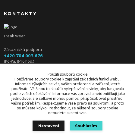
KONTAKTY
Freak Wear
Zákaznická podpora
+420 704 003 676
(Po-Pá, 8-16 hod.)
info@freakwear.cz
Použití souborů cookie
Používáme soubory cookie k zajištění základních funkcí webu,
informací týkajících se vás, vašich preferencí a zařízení, které
používáte. Většinou to slouží k vylepšování stránky, aby fungovala
podle vašich očekávání. Informace vás zpravidla neidentifikují jako
jednotlivce, ale celkově mohou pomoci přizpůsobovat prostředí
vašim potřebám. Respektujeme vaše právo na soukromí, a proto
se můžete kdykoli rozhodnout, že některé soubory cookie
nebudete akceptovat.
Upravit sběr cookies.
Nastavení
Souhlasím
© 2026 Freak Wear všechna práva vyhrazena.