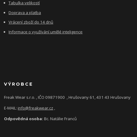
Tabulka velikostí
Doprava a platba
Vrácení zboží do 14 dnů
Informace o využívání umělé inteligence
VÝROBCE
Freak Wear s.r.o. , IČO 09871900
, Hrušovany 61, 431 43 Hrušovany
E-MAIL:
info@freakwear.cz
,
Odpovědná osoba:
Bc. Natálie Franců