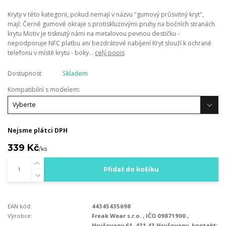
Kryty v této kategorii, pokud nemají v názvu "gumový průsvitný kryt",
mají: Černé gumové okraje s protiskluzovými pruhy na bočních stranách
krytu Motiv je tisknutý námi na metalovou pevnou destičku -
nepodporuje NFC platbu ani bezdrátové nabíjení Kryt slouží k ochraně
telefonu v místě krytu - boky...
celý popis
Dostupnost
Skladem
Kompatibilní s modelem:
Nejsme plátci DPH
339 Kč
/
ks
Přidat do košíku
EAN kód:
44345435698
Výrobce:
Freak Wear s.r.o. , IČO 09871900 ,
Hrušovany 61, 431 43 Hrušovany, kontakt: